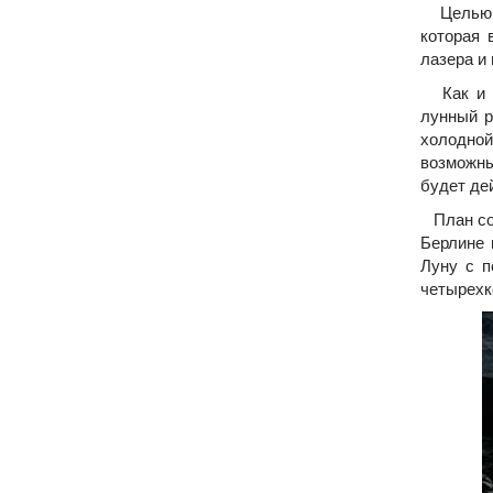
Целью MO
которая 
лазера и
Как и ра
лунный р
холодной
возможны
будет де
План сос
Берлине 
Луну с п
четырехко