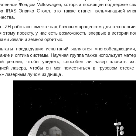
вленном Фондом Volkswagen, который посвящен поддержке са
р IRAS Энрико Столл, это также станет кульминацией мно
чества.
LZH работают вместе над базовым процессом для технологии M
я этому проекту, у нас есть возможность впервые в истории п
лами Земли и земной орбиты».
аты предыдущих испытаний являются многообещающими, 
ание и оптика системы. Научная группа также использует мате
ый реголит, чтобы увидеть, способен ли лазер плавить их
цией лазера, чтобы он мог поместиться в грузовом отсеке
ь» лазерным лучом из днища .