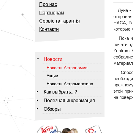
Про нас
Луна - н
Партнерам
отправля
Сервіс та гарантія
НАСА, Ро
которые 
Контакти
Пока что
печати, 
Zentrum 
собрали
Новости
материал
Новости Астрономии
Способн
Акции
необходи
Новости Астромагазина
прежнему
этой при
Как выбрать...?
на повер
Полезная информация
Обзоры