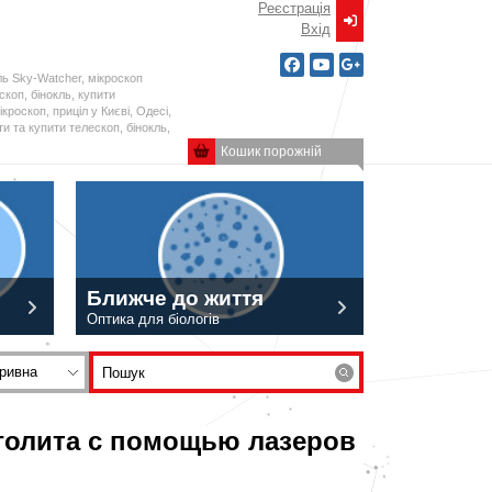
Реєстрація
Вxід
ль Sky-Watcher, мікроскоп
ескоп, бінокль, купити
кроскоп, приціл у Києві, Одесі,
и та купити телескоп, бінокль,
Кошик порожній
Ближче до життя
Оптика для біологів
ривна
голита с помощью лазеров