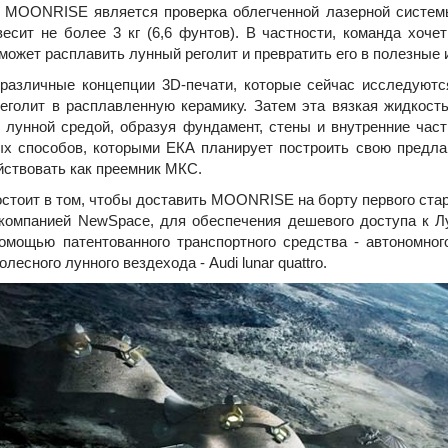
ONRISE является проверка облегченной лазерной системы, 
весит не более 3 кг (6,6 фунтов). В частности, команда хоч
 может расплавить лунный реголит и превратить его в полезны
зличные концепции 3D-печати, которые сейчас исследуются
еголит в расплавленную керамику. Затем эта вязкая жидкость
 лунной средой, образуя фундамент, стены и внутренние част
х способов, которыми ЕКА планирует построить свою предл
йствовать как преемник МКС.
тоит в том, чтобы доставить MOONRISE на борту первого старт
компанией NewSpace, для обеспечения дешевого доступа к 
омощью патентованного транспортного средства - автономног
лесного лунного вездехода - Audi lunar quattro.