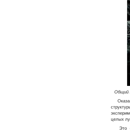
Общий в
Оказавш
структур
эксперим
целых лу
Это ста