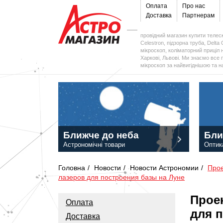
Оплата
Про нас
Доставка
Партнерам
провідний магазин купити телеск
Celestron, підзорна труба, Delta 
мікроскоп, коліматорний приціл н
Харкові, Львові. Ми знаємо все 
мікроскоп за найвигіднішою та 
Ближче до неба
Бли
Астрономічні товари
Оптик
Головна
/
Новости
/
Новости Астрономии
/
Прое
лазеров для построения базы на Луне
Прое
Оплата
для 
Доставка