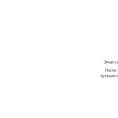
Этап ст
После за
путешест