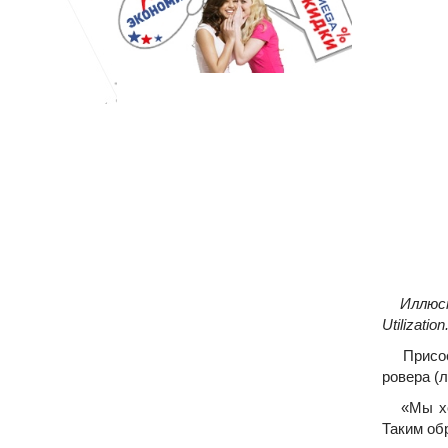
Иллюстра
Utilizati
Присоед
ровера (
«Мы хоти
Таким об