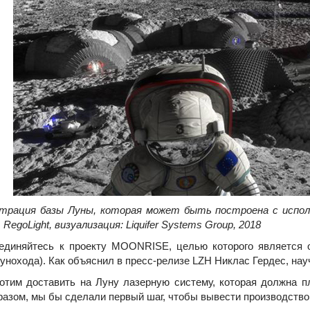
ция базы Луны, которая может быть построена с использо
on. RegoLight, визуализация: Liquifer Systems Group, 2018
иняйтесь к проекту MOONRISE, целью которого является об
лунохода). Как объяснил в пресс-релизе LZH Никлас Гердес, на
м доставить на Луну лазерную систему, которая должна пл
разом, мы бы сделали первый шаг, чтобы вывести производство, 