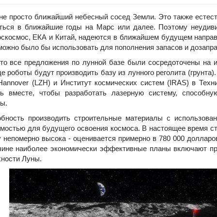
е просто ближайший небесный сосед Земли. Это также естест
ться в ближайшие годы на Марс или далее. Поэтому неудивит
скосмос, ЕКА и Китай, надеются в ближайшем будущем направи
можно было бы использовать для пополнения запасов и дозапра
 все предложения по лунной базе были сосредоточены на ис
где роботы будут производить базу из лунного реголита (грунта
Hannover (LZH) и Институт космических систем (IRAS) в Техн
сь вместе, чтобы разработать лазерную систему, способн
ы.
ость производить строительные материалы с использован
мостью для будущего освоения космоса. В настоящее время ст
 непомерно высока - оценивается примерно в 780 000 долларов
чине наиболее экономически эффективные планы включают пр
хности Луны.