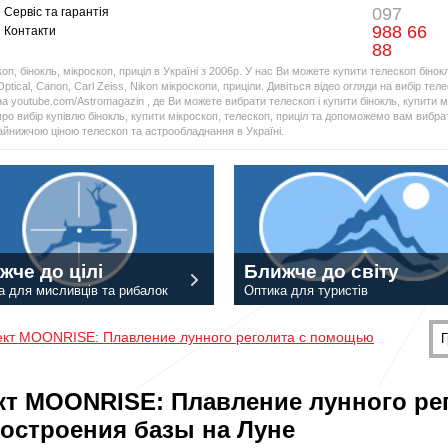
097
Сервіс та гарантія
988 66
Контакти
88
оп, бінокль, мікроскоп, приціл в Україні з 2006р. У нас Ви можете купити телескоп бінок
Optical, Canon, Carl Zeiss, Nikon мікроскопи, приціли. Дивіться відео огляди на вибір тел
а youtube.com/Astromagazin , де Ви можете вибрати телескоп і купити бінокль, купити мі
про вибір купівлю бінокль, купити мікроскоп, телескоп, приціл та допоможемо вам вибрат
найнижчою ціною телескоп та астрообладнання в Україні.
жче до цілі
Ближче до світу
а для мисливців та рибалок
Оптика для туристів
кт MOONRISE: Плавление лунного реголита с помощью
Г
кт MOONRISE: Плавление лунного ре
построения базы на Луне