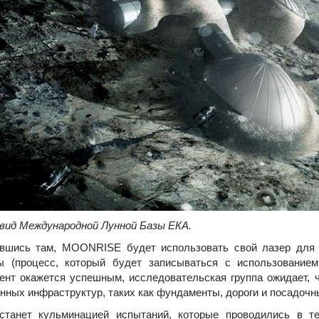
ид Международной Лунной Базы ЕКА.
ись там, MOONRISE будет использовать свой лазер для п
ы (процесс, который будет записываться с использование
ент окажется успешным, исследовательская группа ожидает, 
нных инфраструктур, таких как фундаменты, дороги и посадочн
нет кульминацией испытаний, которые проводились в теч