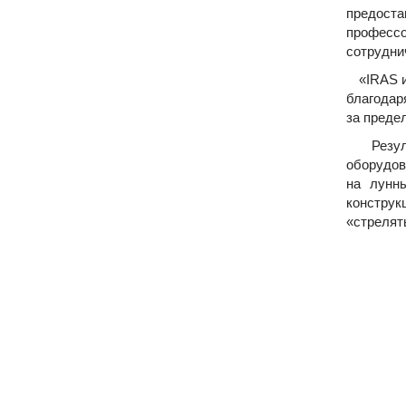
предоста
профессо
сотрудни
«IRAS и 
благодар
за преде
Результ
оборудов
на лунн
конструк
«стрелят