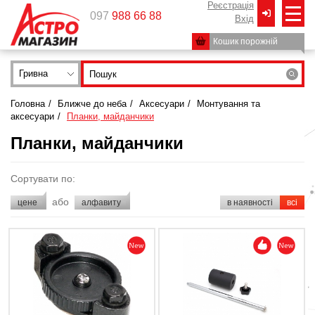
Реєстрація
097
988 66 88
Вxід
Кошик порожній
Гривна
Головна
/
Ближче до неба
/
Аксесуари
/
Монтування та
аксесуари
/
Планки, майданчики
Планки, майданчики
Сортувати по:
або
цене
алфавиту
в наявності
всі