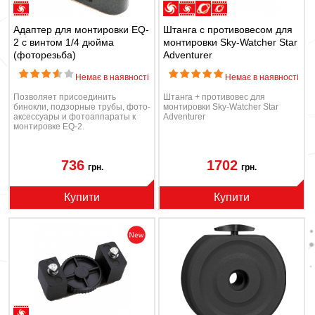
Адаптер для монтировки EQ-
Штанга с противовесом для
2 с винтом 1/4 дюйма
монтировки Sky-Watcher Star
(фоторезьба)
Adventurer
Немає в наявності
Немає в наявності
Позволяет присоединить
Штанга + противовес для
бинокли, подзорные трубы, фото-
монтировки Sky-Watcher Star
аксессуары и фотоаппараты к
Adventurer
монтировке EQ-2.
736
1702
грн.
грн.
Купити
Купити