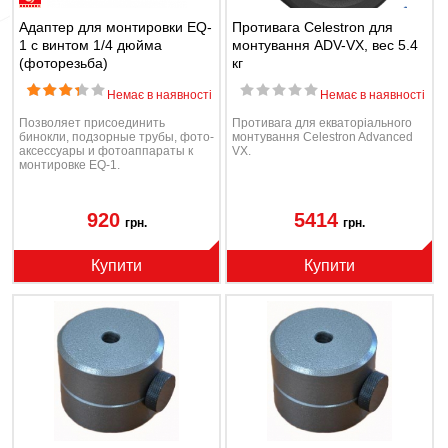
Адаптер для монтировки EQ-
Противага Celestron для
1 с винтом 1/4 дюйма
монтування ADV-VX, вес 5.4
(фоторезьба)
кг
Немає в наявності
Немає в наявності
Позволяет присоединить
Противага для екваторіального
бинокли, подзорные трубы, фото-
монтування Celestron Advanced
аксессуары и фотоаппараты к
VX.
монтировке EQ-1.
920
5414
грн.
грн.
Купити
Купити