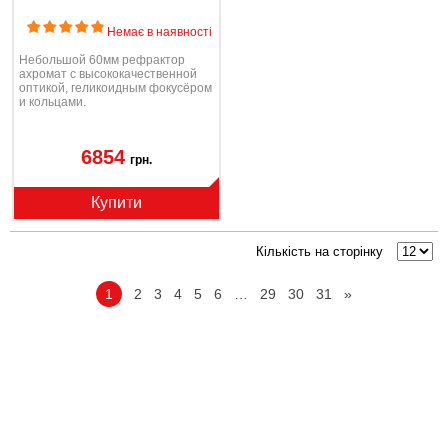
Немає в наявності
Небольшой 60мм рефрактор
ахромат с высококачественной
оптикой, геликоидным фокусёром
и кольцами.
6854
грн.
Купити
Кількість на сторінку
1
2
3
4
5
6
…
29
30
31
»