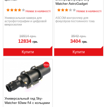
Watcher AstroGadget
FocusDream
Немає в наявності
Немає в наявності
Универсальная камера для
ASCOM контроллер для
астрофотографии и цифровой
фокусёров постоянного тока
микроскопии
16514 грн.
3542 грн.
12834
3404
грн.
грн.
Купити
Купити
Универсальный гид Sky-
Watcher 60мм f\4 с кольцами