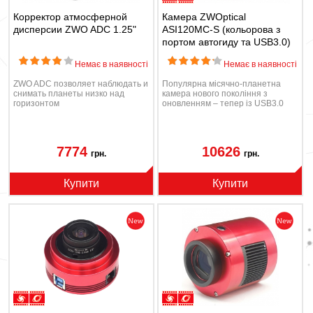
Корректор атмосферной
Камера ZWOptical
дисперсии ZWO ADC 1.25"
ASI120MС-S (кольорова з
портом автогиду та USB3.0)
Немає в наявності
Немає в наявності
ZWO ADC позволяет наблюдать и
Популярна місячно-планетна
снимать планеты низко над
камера нового покоління з
горизонтом
оновленням – тепер із USB3.0
7774
10626
грн.
грн.
Купити
Купити