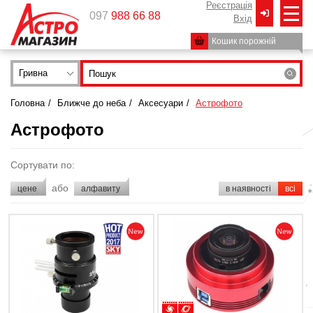
Реєстрація
097
988 66 88
Вxід
Кошик порожній
Гривна
Головна
/
Ближче до неба
/
Аксесуари
/
Астрофото
Астрофото
Сортувати по:
або
цене
алфавиту
в наявності
всі