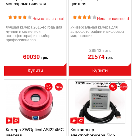
монохроматическая
цветная
Немає в наявності
Немає в наявності
Лучшая камера 2015-го года для
Универсальная камера для
лунной и солнечной
астрофотографии и цифровой
астрофотографии, выбор
микроскопии
профессионалов
28842 грн.
60030
21574
грн.
грн.
Купити
Купити
Камера ZWOptical ASI224MC
Контроллер
цветная
электрофокусёра Sky-