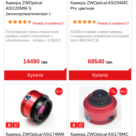
Камера ZWOptical
Камера ZWOptical ASI294MC
ASI120MM-S
Pro цветная
(монохроматическая с
портом автогида и USB3.0)
Немає в наявності
Немає в наявності
Популярная лунно-планетная
ASI294-первая в мире камера,
камера нового поколения с
оснащенная новейшим сенсором
обновлением - теперь с USB3.0
sony IMX294CJK.
14490
68540
грн.
грн.
Купити
Купити
Камера ZWOptical ASI174MM
Камера ZWOptical ASI178MC