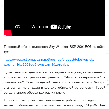
Текстовый обзор телескопа Sky Watcher BKP 2001EQ5 читайте
тут:
https://www.astromagazin.net/ru/shop/product/teleskop-sky-
watcher-bkp2001eq5-synscan-901#review
Один телескоп для множества задач - мощный, качественный
и конечно за разумные деньги... "Что-то невероятное!" -
скажете вы? Таких моделей немного, но они есть и быстро
становятся легендами в кругах любителей астрономии. Герой
сегодняшнего обзора как раз из таких.
Телескоп, который стал настоящей рабочей лошадкой для
тысяч любителей астрономии по всему миру Sky-Watcher