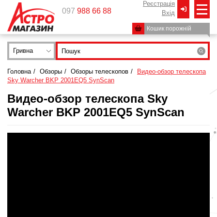
Реєстрація
097
988 66 88
Вxід
Кошик порожній
Гривна
Головна
/
Обзоры
/
Обзоры телескопов
/
Видео-обзор телескопа
Sky Warcher BKP 2001EQ5 SynScan
Видео-обзор телескопа Sky
Warcher BKP 2001EQ5 SynScan