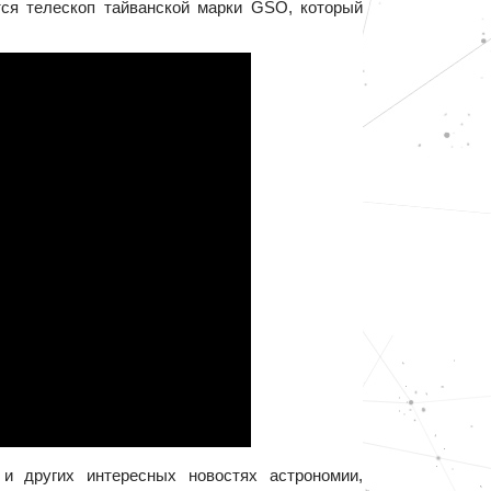
тся телескоп тайванской марки GSO, который
и других интересных новостях астрономии,