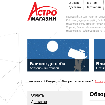
Оплата
Про нас
Доставка
Партнерам
провідний магазин купити телеск
Celestron, підзорна труба, Delta 
мікроскоп, коліматорний приціл н
Харкові, Львові. Ми знаємо все 
мікроскоп за найвигіднішою та 
Ближче до неба
Бли
Астрономічні товари
Оптик
Головна
/
Обзоры
/
Обзоры телескопов
/
Обзор 
Обзор
Оплата
Доставка