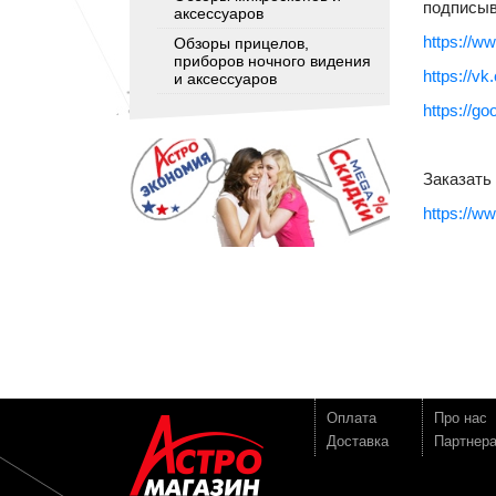
подписыв
аксессуаров
https://w
Обзоры прицелов,
приборов ночного видения
https://v
и аксессуаров
https://g
Заказать
https://w
Оплата
Про нас
Доставка
Партнер