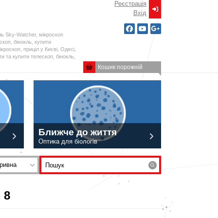
Реєстрація
Вxід
ль Sky-Watcher, мікроскоп
ескоп, бінокль, купити
кроскоп, приціл у Києві, Одесі,
и та купити телескоп, бінокль,
Кошик порожній
Ближче до життя
Оптика для біологів
ривна
 8