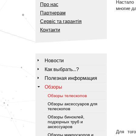
Настало 
Про нас
многие д
Партнерам
Сервіс та гарантія
Контакти
Новости
Как выбрать...?
Полезная информация
Обзоры
Обзоры телескопов
Обзоры аксессуаров для
телескопов
Обзоры биноклей,
подзорных труб и
аксессуаров
Для тог
Обзоры микроскопов и