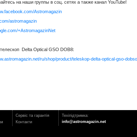
айтесь на наши группы в соц. сетях а также канал YouTube!
ww.facebook.com/Astromagazin
k.com/astromagazin
oogle.com/+AstromagazinNet
 телескоп Delta Optical GSO DOB8:
ww.astromagazin.net/ru/shop/product/teleskop-delta-optical-gso-dobs
Сервіс та гарантія
Техіпідтримка:
info@astromagazin.net
ам
Контакти