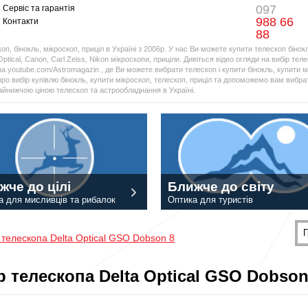
097
Сервіс та гарантія
988 66
Контакти
88
оп, бінокль, мікроскоп, приціл в Україні з 2006р. У нас Ви можете купити телескоп бінок
Optical, Canon, Carl Zeiss, Nikon мікроскопи, приціли. Дивіться відео огляди на вибір тел
а youtube.com/Astromagazin , де Ви можете вибрати телескоп і купити бінокль, купити мі
про вибір купівлю бінокль, купити мікроскоп, телескоп, приціл та допоможемо вам вибрат
найнижчою ціною телескоп та астрообладнання в Україні.
жче до цілі
Ближче до світу
а для мисливців та рибалок
Оптика для туристів
Г
телескопа Delta Optical GSO Dobson 8
 телескопа Delta Optical GSO Dobson