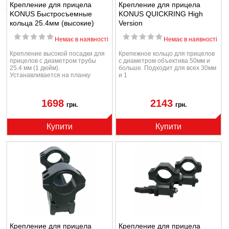
Крепление для прицела
Крепление для прицела
KONUS Быстросъемные
KONUS QUICKRING High
кольца 25.4мм (высокие)
Version
Немає в наявності
Немає в наявності
Крепление высокой посадки для
Крепежное кольцо для прицелов
прицелов с диаметром трубы
с диаметром объектива 50мм и
25.4 мм (1 дюйм).
больше. Подходит для всех 30мм
Устанавливается на планку
и 1
Пикатинни/Вивера.
1698
2143
грн.
грн.
Купити
Купити
Крепление для прицела
Крепление для прицела