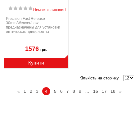
Немає в наявності
Precision Fast Release
30mm/Weaver/Low
предназначены для установки
оптических прицелов на
охотничье и спортивное оружие,
имеюще...
1576
грн.
Купити
Кількість на сторінку
«
1
2
3
4
5
6
7
8
9
…
16
17
18
»