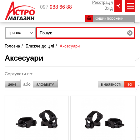
Реєстрація
097
988 66 88
Вxід
Кошик порожній
Гривна
Головна
/
Ближче до цілі
/
Аксесуари
Аксесуари
Сортувати по:
або
цене
алфавиту
в наявності
всі