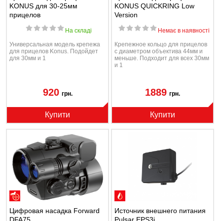
KONUS для 30-25мм
KONUS QUICKRING Low
прицелов
Version
На складі
Немає в наявності
Универсальная модель крепежа
Крепежное кольцо для прицелов
для прицелов Konus. Подойдет
с диаметром объектива 44мм и
для 30мм и 1
меньше. Подходит для всех 30мм
и 1
920
1889
грн.
грн.
Купити
Купити
Цифровая насадка Forward
Источник внешнего питания
DFA75
Pulsar EPS3i