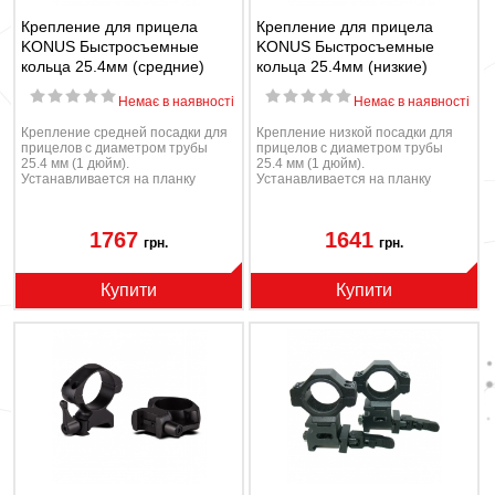
Крепление для прицела
Крепление для прицела
KONUS Быстросъемные
KONUS Быстросъемные
кольца 25.4мм (средние)
кольца 25.4мм (низкие)
Немає в наявності
Немає в наявності
Крепление средней посадки для
Крепление низкой посадки для
прицелов с диаметром трубы
прицелов с диаметром трубы
25.4 мм (1 дюйм).
25.4 мм (1 дюйм).
Устанавливается на планку
Устанавливается на планку
Пикатинни/Вивера.
Пикатинни/Вивера.
1767
1641
грн.
грн.
Купити
Купити