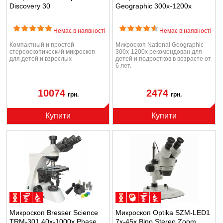
Discovery 30
Geographic 300x-1200x
Немає в наявності
Немає в наявності
Компактный и простой
Микроскоп National Geographic
стереоскопический микроскоп
300x-1200x рекомендован для
для детей и взрослых
детей и подростков в возрасте от
6 лет.
10074
2474
грн.
грн.
Купити
Купити
Микроскоп Bresser Science
Микроскоп Optika SZM-LED1
TRM-301 40x-1000x Phase
7x-45x Bino Stereo Zoom