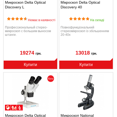
Микроскоп Delta Optical
Мікроскоп Delta Optical
Discovery L
Discovery 40
Немає в наявності
На складі
Профессиональный стерео-
Повнофункціональний
микроскоп с большим выносом
стереомікроскоп із збільшенням
штанги.
20-40х
19274
13018
грн.
грн.
Купити
Купити
Микроскоп Delta Optical
Микроскоп National