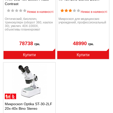
Contrast
Немає в наявності
Немає в наявності
Oптический, биологич,
Микроскоп для медицинских
тринокулярн (оборот 360, наклон
учреждений, профессиональный
30), увелич. 40Х-1000X,
объективы планехромат
78738
48990
грн.
грн.
Купити
Купити
Микроскоп Optika ST-30-2LF
20x-40x Bino Stereo