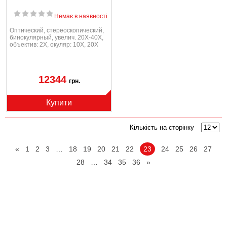
Немає в наявності
Oптический, стереоскопический,
бинокулярный, увелич. 20Х-40Х,
oбъектив: 2Х, окуляр: 10Х, 20Х
12344
грн.
Купити
Кількість на сторінку
«
1
2
3
…
18
19
20
21
22
23
24
25
26
27
28
…
34
35
36
»