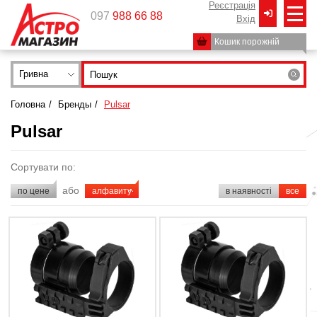
Реєстрація
097
988 66 88
Вxід
Кошик порожній
Гривна
Головна
/
Бренды
/
Pulsar
Pulsar
Сортувати по:
або
по цене
алфавиту
в наявності
все