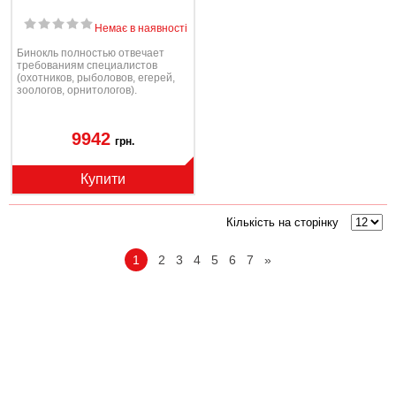
Немає в наявності
Бинокль полностью отвечает
требованиям специалистов
(охотников, рыболовов, егерей,
зоологов, орнитологов).
9942
грн.
Купити
Кількість на сторінку
1
2
3
4
5
6
7
»