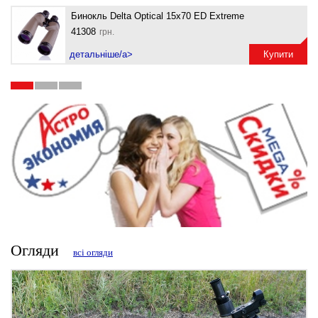
Бинокль Delta Optical 15x70 ED Extreme
41308
грн.
детальніше/a>
Купити
Огляди
всі огляди