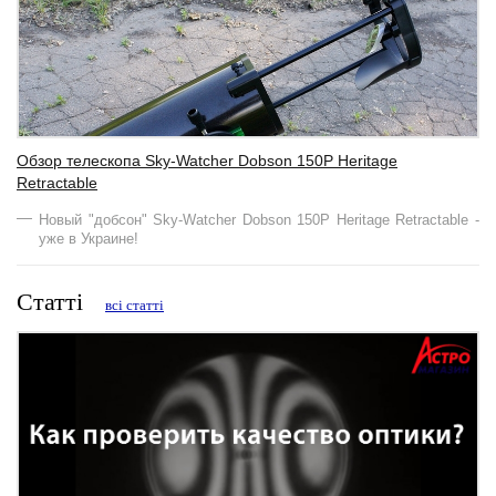
Обзор телескопа Sky-Watcher Dobson 150Р Heritage
Retractable
Новый "добсон" Sky-Watcher Dobson 150Р Heritage Retractable -
уже в Украине!
Статті
всі статті