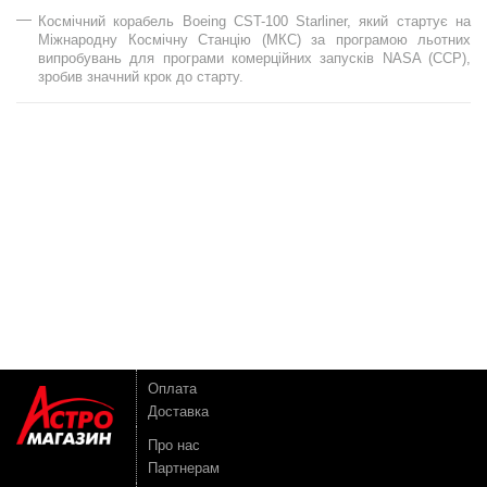
Космічний корабель Boeing CST-100 Starliner, який стартує на
Міжнародну Космічну Станцію (МКС) за програмою льотних
випробувань для програми комерційних запусків NASA (CCP),
зробив значний крок до старту.
Оплата
Доставка
Про нас
Партнерам