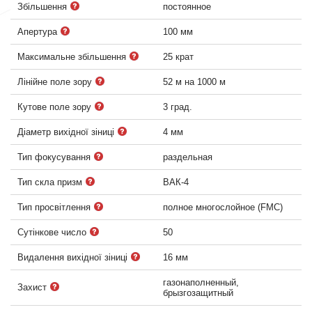
Збільшення
постоянное
Апертура
100 мм
Максимальне збільшення
25 крат
Лінійне поле зору
52 м на 1000 м
Кутове поле зору
3 град.
Діаметр вихідної зіниці
4 мм
Тип фокусування
раздельная
Тип скла призм
ВАК-4
Тип просвітлення
полное многослойное (FMC)
Сутінкове число
50
Видалення вихідної зіниці
16 мм
газонаполненный,
Захист
брызгозащитный