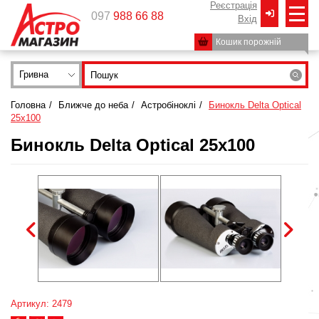
Реєстрація
097
988 66 88
Вxід
Кошик порожній
Гривна
Головна
/
Ближче до неба
/
Астробіноклі
/
Бинокль Delta Optical
25х100
Бинокль Delta Optical 25х100
Артикул: 2479