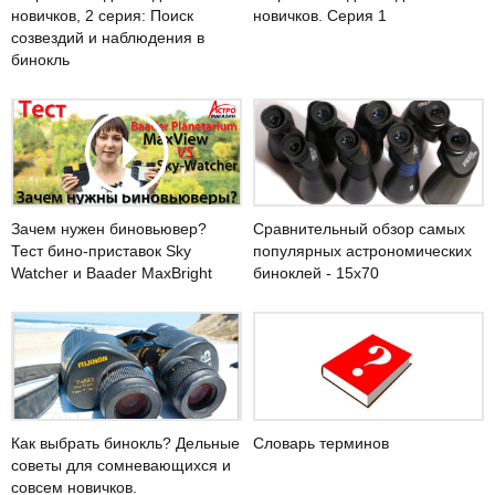
новичков, 2 серия: Поиск
новичков. Серия 1
созвездий и наблюдения в
бинокль
Зачем нужен биновьювер?
Сравнительный обзор самых
Тест бино-приставок Sky
популярных астрономических
Watcher и Baader MaxBright
биноклей - 15х70
Как выбрать бинокль? Дельные
Словарь терминов
советы для сомневающихся и
совсем новичков.