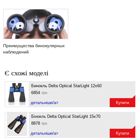
Преимущества бинокулярных
наблюдений
Є схожі моделі
Бинокль Delta Optical StarLight 12x60
6854
грн.
детальніше/a>
Купити
Бінокль Delta Optical StarLight 15x70
8878
грн.
детальніше/a>
Купити