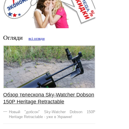
Огляди
всі огляди
Обзор телескопа Sky-Watcher Dobson
150Р Heritage Retractable
Новый "добсон" Sky-Watcher Dobson 150Р
Heritage Retractable - уже в Украине!