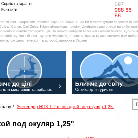
097
Сервіс та гарантія
988 66
Контакти
88
оп, бінокль, мікроскоп, приціл в Україні з 2006р. У нас Ви можете купити телескоп бінок
Optical, Canon, Carl Zeiss, Nikon мікроскопи, приціли. Дивіться відео огляди на вибір тел
а youtube.com/Astromagazin , де Ви можете вибрати телескоп і купити бінокль, купити мі
про вибір купівлю бінокль, купити мікроскоп, телескоп, приціл та допоможемо вам вибрат
найнижчою ціною телескоп та астрообладнання в Україні.
жче до цілі
Ближче до світу
а для мисливців та рибалок
Оптика для туристів
Г
Барлоу
/
Экстендер НПЗ Т-2 с посадкой под окуляр 1,25"
ой под окуляр 1,25"