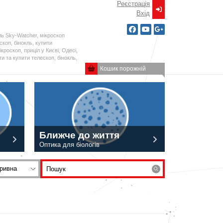
Реєстрація
Вxід
ль Sky-Watcher, мікроскоп
ескоп, бінокль, купити
кроскоп, приціл у Києві, Одесі,
и та купити телескоп, бінокль,
Кошик порожній
Ближче до життя
Оптика для біологів
ривна