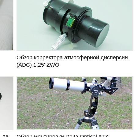
Обзор корректора атмосферной дисперсии
(ADC) 1.25' ZWO
Обзор монтировки Delta Optical ATZ
1,25