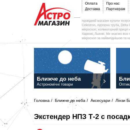
Оплата
Про нас
Доставка
Партнерам
провідний магазин купити телеск
Celestron, підзорна труба, Delta 
мікроскоп, коліматорний приціл н
Харкові, Львові. Ми знаємо все 
мікроскоп за найвигіднішою та 
Ближче до неба
Бли
Астрономічні товари
Оптик
Головна
/
Ближче до неба
/
Аксесуари
/
Лінзи 
Экстендер НПЗ Т-2 с посадк