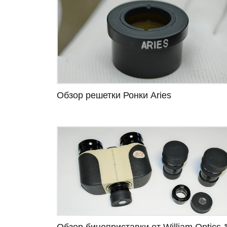
Обзор решетки Ронки Aries
Обзор биноприставки от William Optics 