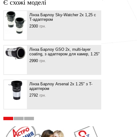
Є схожі моделі
Лінза Барлоу Sky-Watcher 2x 1,25 с
Обор
Т-адаптером
Watc
1.25"
2300
грн.
552
г
Лінза Барлоу GSO 2x, multi-layer
coating, з адаптером для камер, 1.25"
Линз
3-x 1
2990
грн.
8418
Лінза Барлоу Arsenal 2х 1.25" з T-
адаптером
Линз
2792
1882
грн.