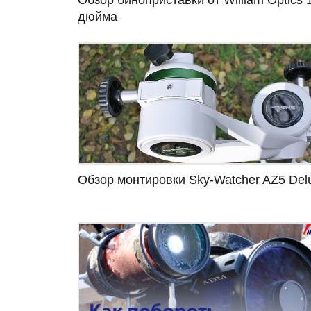
дюйма
Обзор монтировки Sky-Watcher AZ5 Del