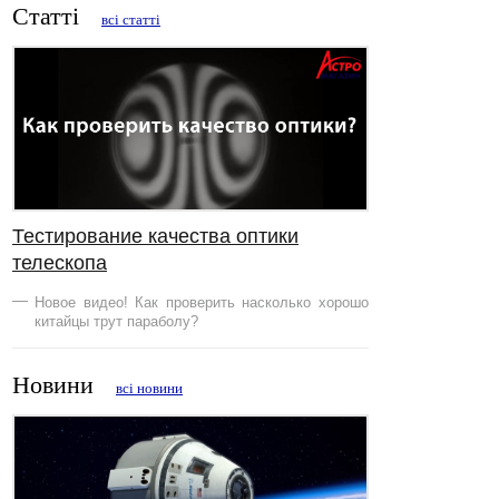
Статті
всі статті
Тестирование качества оптики
телескопа
Новое видео! Как проверить насколько хорошо
китайцы трут параболу?
Новини
всі новини