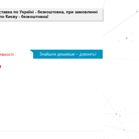
оставка по Україні - безкоштовна, при замовленні
 по Києву - безкоштовна!
явності
Знайшли дешевше – дзвоніть!