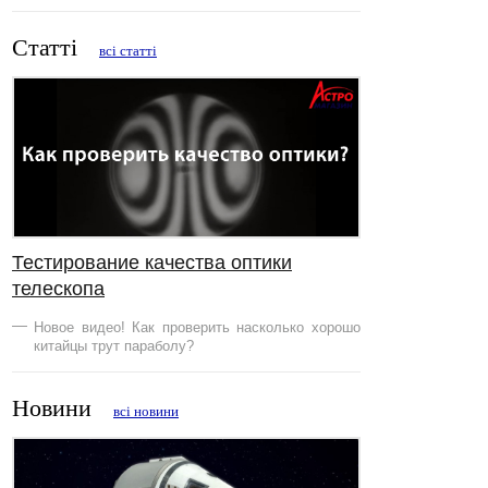
Статті
всі статті
Тестирование качества оптики
телескопа
Новое видео! Как проверить насколько хорошо
китайцы трут параболу?
Новини
всі новини