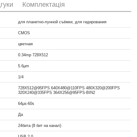
дгуки
Комплектація
Камера ZWOptical ASI120MM mono 
портом автогида
для планетно-лунной съёмки, для гидирования
14490
грн.
CMOS
цветная
Камера ZWOptical ASI120MC color с
портом автогида
0.34mp 728X512
10626
грн.
5.6µm
1/4
Камера QHY10 color
728X512@95FPS 640X480@110FPS 480X320@200FPS
89700
грн.
320X240@335FPS 364X256@95FPS-BIN2
64µs-60s
Да
24бита (8 бит на канал)
USB 2.0