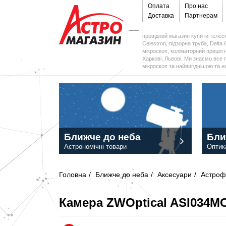
Оплата
Про нас
Доставка
Партнерам
провідний магазин купити телеск
Celestron, підзорна труба, Delta 
мікроскоп, коліматорний приціл н
Харкові, Львові. Ми знаємо все 
мікроскоп за найвигіднішою та 
Ближче до неба
Бли
Астрономічні товари
Оптик
Головна
/
Ближче до неба
/
Аксесуари
/
Астроф
Камера ZWOptical ASI034MC