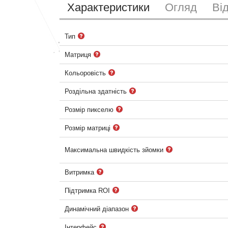
Характеристики
Огляд
Ві
Тип
Матриця
Кольоровість
Роздільна здатність
Розмір пикселю
Розмір матриці
Максимальна швидкість зйомки
Витримка
Підтримка ROI
Динамічний діапазон
Інтерфейс