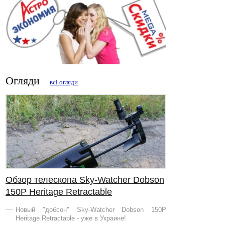
Огляди
всі огляди
Обзор телескопа Sky-Watcher Dobson
150Р Heritage Retractable
Новый "добсон" Sky-Watcher Dobson 150Р
Heritage Retractable - уже в Украине!