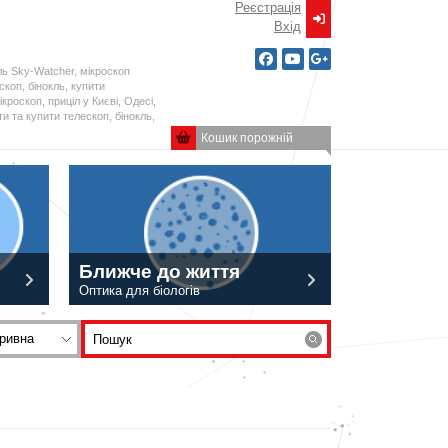
Реєстрація
Вxід
ль Sky-Watcher, мікроскоп
ескоп, бінокль, купити
кроскоп, приціл у Києві, Одесі,
и та купити телескоп, бінокль,
Кошик порожній
Ближче до життя
Оптика для біологів
ривна