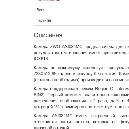
Вага
Гарантія
Описання
Камера ZWO ASI034MC предназначена для пла
результатам тестирования имеет чувствитель
ICX618.
Камера по максимуму использует пропуска
728X512 95 кадров в секунду без сжатия! Кам
(если она необходима) производится на компь
Камера поддерживает режим Region Of Interes
BIN2). Первый поможет значительно сэкономи
разрешения изображения в 4 раза, даёт в 
матрицей 1\4" примемрно соответствует полю 
Камера ASI034MC имеет встроенный высок
отсекаются части спектра, которые не фок
линзовой оптикой.