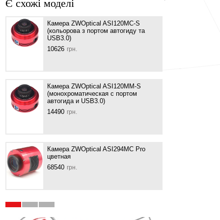
Є схожі моделі
с
Камера ZWOptical ASI120MС-S
Каме
(кольорова з портом автогиду та
моно
USB3.0)
6003
10626
грн.
Каме
Камера ZWOptical ASI120MM-S
2157
(монохроматическая с портом
автогида и USB3.0)
14490
грн.
Каме
1283
Камера ZWOptical ASI294MC Pro
цветная
68540
грн.