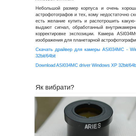
Небольшой размер корпуса и очень хорош
астрофотографов и тех, кому недостаточно ск
есть желание купить и распотрошить какую-
выдают сигнал, обработанный внутрикамер
корректировке экспозиции. Камера ASI034
изображения для планетарной астрофотографи
Скачать драйвер для камеры ASI034MC - Windo
32bit/64bit
Download ASI034MC driver
Windows XP 32bit/64bit
Як вибрати?