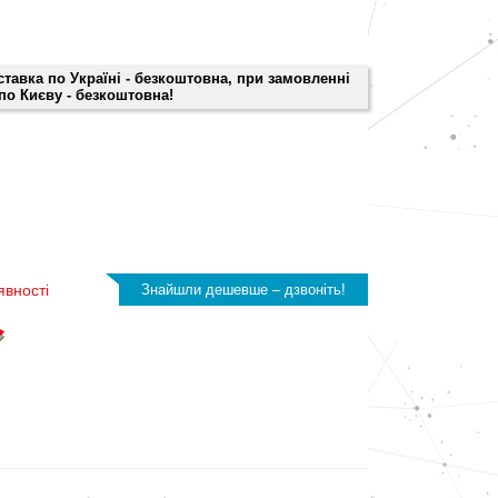
оставка по Україні - безкоштовна, при замовленні
 по Києву - безкоштовна!
явності
Знайшли дешевше – дзвоніть!