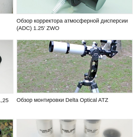
Обзор корректора атмосферной дисперсии
(ADC) 1.25' ZWO
Обзор монтировки Delta Optical ATZ
1,25