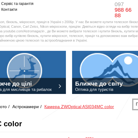
097
Сервіс та гарантія
988 66
Контакти
88
оп, бінокль, мікроскоп, приціл в Україні з 2006р. У нас Ви можете купити телескоп бінок
Optical, Canon, Carl Zeiss, Nikon мікроскопи, приціли. Дивіться відео огляди на вибір тел
а youtube.com/Astromagazin , де Ви можете вибрати телескоп і купити бінокль, купити мі
про вибір купівлю бінокль, купити мікроскоп, телескоп, приціл та допоможемо вам вибрат
найнижчою ціною телескоп та астрообладнання в Україні.
жче до цілі
Ближче до світу
а для мисливців та рибалок
Оптика для туристів
Г
ото
/
Астрокамери
/
Камера ZWOptical ASI034MC color
 color