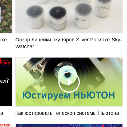
uxe
Обзор линейки окуляров Silver Plössl от Sky-
Watcher
па
Как юстировать телескоп системы Ньютона