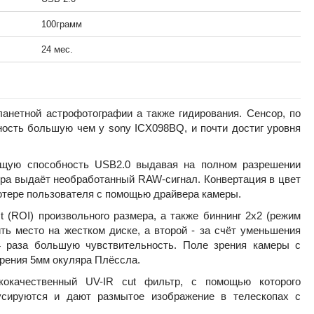
100грамм
24 мес.
нетной астрофотографии а также гидирования. Сенсор, по
ность большую чем у sony ICX098BQ, и почти достиг уровня
ющую способность USB2.0 выдавая на полном разрешении
ера выдаёт необработанный RAW-сигнал. Конвертация в цвет
ютере пользователя с помощью драйвера камеры.
t (ROI) произвольного размера, а также биннинг 2х2 (режим
ть место на жестком диске, а второй - за счёт уменьшения
4 раза большую чувствительность. Поле зрения камеры с
зрения 5мм окуляра Плёссла.
окачественный UV-IR cut фильтр, с помощью которого
усируются и дают размытое изображение в телескопах с