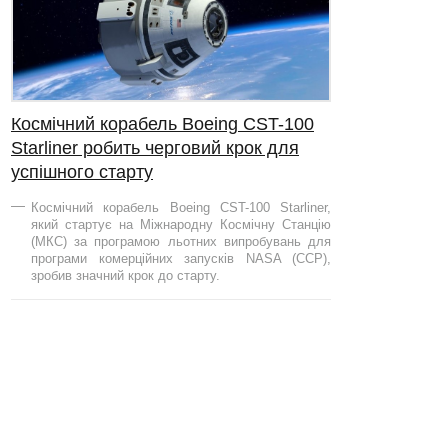
Космічний корабель Boeing CST-100
Starliner робить черговий крок для
успішного старту
Космічний корабель Boeing CST-100 Starliner,
який стартує на Міжнародну Космічну Станцію
(МКС) за програмою льотних випробувань для
програми комерційних запусків NASA (CCP),
зробив значний крок до старту.