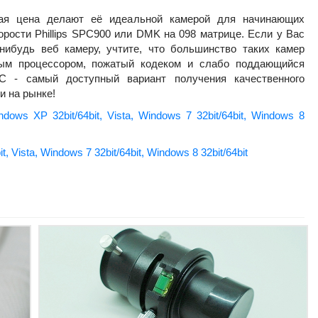
ая цена делают её идеальной камерой для начинающих
орости Phillips SPC900 или DMK на 098 матрице. Если у Вас
нибудь веб камеру, учтите, что большинство таких камер
ным процессором, пожатый кодеком и слабо поддающийся
MC - самый доступный вариант получения качественного
и на рынке!
ws XP 32bit/64bit, Vista, Windows 7 32bit/64bit, Windows 8
, Vista, Windows 7 32bit/64bit, Windows 8 32bit/64bit