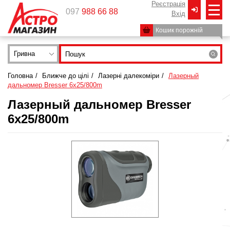
Реєстрація
097
988 66 88
Вxід
Кошик порожній
Гривна
Головна
/
Ближче до цілі
/
Лазерні далекоміри
/
Лазерный
дальномер Bresser 6x25/800m
Лазерный дальномер Bresser
6x25/800m