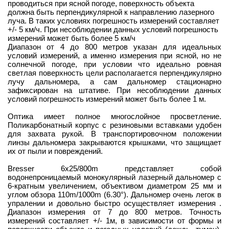
проводиться при ясной погоде, поверхность объекта
должна быть перпендикулярной к направлению лазерного
луча. В таких условиях погрешность измерений составляет
+/- 5 км/ч. При несоблюдении данных условий погрешность
измерений может быть более 5 км/ч
Диапазон от 4 до 800 метров указан для идеальных
условий измерений, а именно измерения при ясной, но не
солнечной погоде, при условии что идеально ровная
светлая поверхность цели располагается перпендикулярно
лучу дальномера, а сам дальномер стационарно
зафиксирован на штативе. При несоблюдении данных
условий погрешность измерений может быть более 1 м.
Оптика имеет полное многослойное просветление.
Поликарбонатный корпус с резиновыми вставками удобен
для захвата рукой. В транспортировочном положении
линзы дальномера закрываются крышками, что защищает
их от пыли и повреждений.
Bresser 6x25/800m представляет собой
водонепроницаемый монокулярный лазерный дальномер с
6-кратным увеличением, объективом диаметром 25 мм и
углом обзора 110m/1000m (6.30°). Дальномер очень легок в
упралении и довольно быстро осуществляет измерения .
Диапазон измерения от 7 до 800 метров. Точность
измерений составляет +/- 1м, в зависимости от формы и