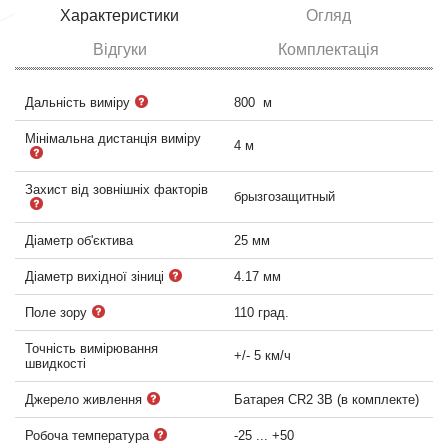
Характеристики
Огляд
Відгуки
Комплектація
Дальність виміру
800 м
Мінімальна дистанція виміру
4 м
Захист від зовнішніх факторів
брызгозащитный
Діаметр об'єктива
25 мм
Діаметр вихідної зіниці
4.17 мм
Поле зору
110 град.
Точність вимірювання
+/- 5 км/ч
швидкості
Джерело живлення
Батарея CR2 3В (в комплекте)
Робоча температура
-25 ... +50