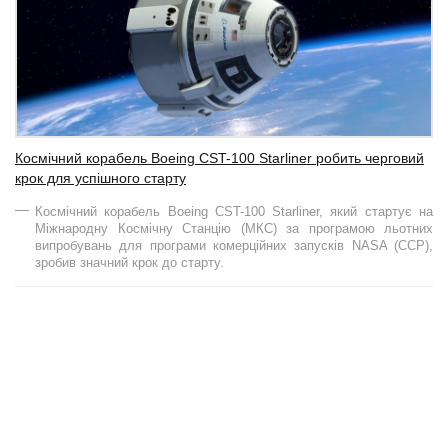
Космічний корабель Boeing CST-100 Starliner робить черговий
крок для успішного старту
Космічний корабель Boeing CST-100 Starliner, який стартує на
Міжнародну Космічну Станцію (МКС) за програмою льотних
випробувань для програми комерційних запусків NASA (CCP),
зробив значний крок до старту.