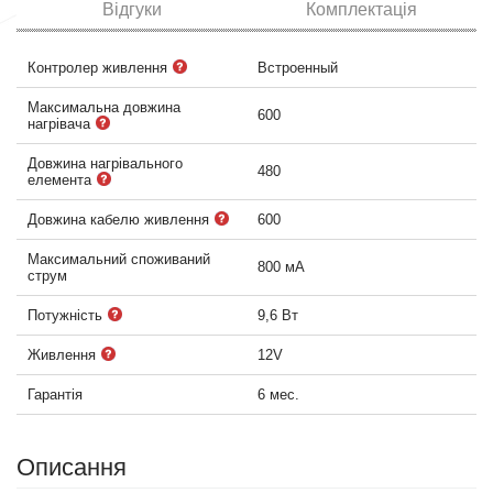
Відгуки
Комплектація
Контролер живлення
Встроенный
Максимальна довжина
600
нагрівача
Довжина нагрівального
480
елемента
Довжина кабелю живлення
600
Максимальний споживаний
800 мА
струм
Потужність
9,6 Вт
Живлення
12V
Гарантія
6 мес.
Описання