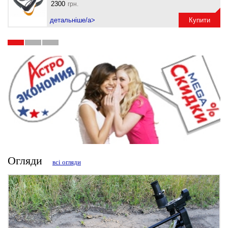
2300
грн.
детальніше/a>
Купити
Огляди
всі огляди