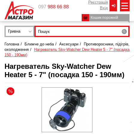
Реєстрація
097
988 66 88
Вxід
Кошик порожній
Гривна
Головна
/
Ближче до неба
/
Аксесуари
/
Противоросники, підігрів,
охолодження
/
Нагреватель Sky-Watcher Dew Heater 5 - 7" (посадка
150 - 190мм)
Нагреватель Sky-Watcher Dew
Heater 5 - 7" (посадка 150 - 190мм)