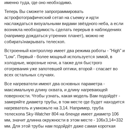
именно туда, где оно необходимо.
Теперь Вы сможете запрограммировать
астрофотографический сетап на съемку и идти
наслаждаться визуальными видами звёздного неба, а если
возникла необходимость сделать перерыв в наблюдениях
(например дождаться утренних планет), можно не
собирать\накрывать телескоп.
Встроенный контроллер имеет два режима роботы - "High" и
"Low". Первый - более мощный используется зимой, в
холодные, морозные ночи, а также для быстрого
отогревания уже запотевшей оптики, второй - спасает во
всех остальных случаях.
Все нагреватели имеют два основных параметра -
максимальную длину охвата, и длину нагревающей
поверхности. Чтобы узнать, какая модель Вам подойдёт -
замеряйте диаметр трубы, в том месте где будет находится
нагреватель и умножьте на 3,14. Например, труба
телескопа Sky-Watcher 804 на бленде имеет диаметр 106
мм, значит длинна окружности в этом месте - 106х3,14=332
мм. Для этой трубы нам подойдёт даже самая короткая