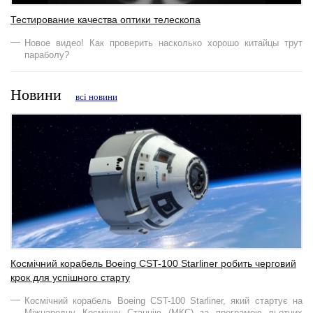
Тестирование качества оптики телескопа
Новое видео! Как проверить насколько хорошо китайцы трут
параболу?
Новини
всі новини
Космічний корабель Boeing CST-100 Starliner робить черговий
крок для успішного старту
Космічний корабель Boeing CST-100 Starliner, який стартує на
Міжнародну Космічну Станцію (МКС) за програмою льотних