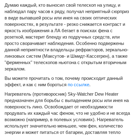
Думаю каждый, кто выносил свой телескоп на улицу, и
наблюдал пару часов к ряду, получал неприятный сюрприз
в виде выпавшей росы или инея на своих оптических
поверхностях, в результате - резко снижается контраст и
яркость изображения а ЛА бегает в поисках фена с
розеткой, мастерит бленду из подручных средств, или
просто сворачивает наблюдения. Особенно подвержены
данной неприятности владельцы рефракторов, зеркально-
линзовых систем (Максутов- и Шмидт-Кассегрен), а также
"ферменных" телескопов ньютона с открытым вторичным
зеркалом.
Вы можете прочитать о том, почему происходит данный
эффект, и как с ним бороться
по ссылке
.
Нагреватель (противоросник) Sky-Watcher Dew Heater
предназначен для борьбы с выпадением росы или инея на
поверхность линз. Освобождает от необходимости
продувать их каждый час феном, что не удобно и не всегда
возможно (например, в полевых условиях). Нагреватель
использует значительно меньшее, чем фен, количество
энергии и может питаться от батареи, доставляя тепло