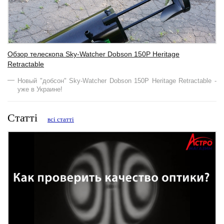
Обзор телескопа Sky-Watcher Dobson 150Р Heritage
Retractable
Новый "добсон" Sky-Watcher Dobson 150Р Heritage Retractable -
уже в Украине!
Статті
всі статті