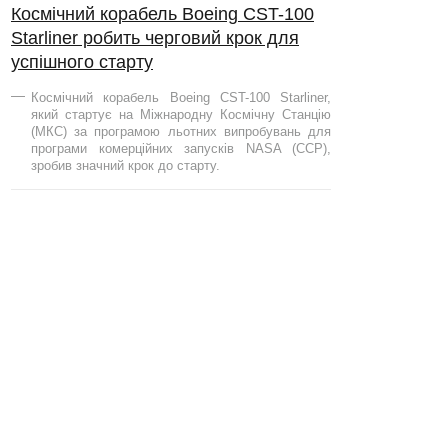
Космічний корабель Boeing CST-100
Starliner робить черговий крок для
успішного старту
Космічний корабель Boeing CST-100 Starliner,
який стартує на Міжнародну Космічну Станцію
(МКС) за програмою льотних випробувань для
програми комерційних запусків NASA (CCP),
зробив значний крок до старту.