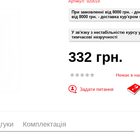
Артикул: 920019
При замовленні від 8000 грн. - д
від 8000 грн. - доставка кур'єром
У зв'язку з нестабільністю курсу
тимчасові незручності
332 грн.
Немає в на
Задати питання
дгуки
Комплектація
Набор для чистки оптики Arsenal
ARS-2009