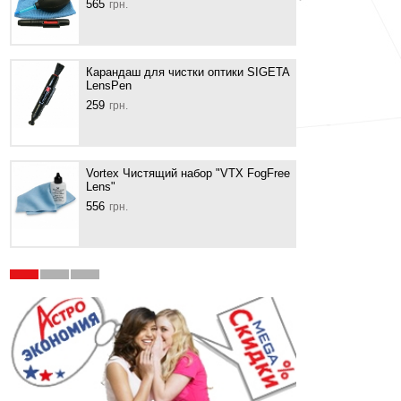
565
грн.
276
г
Карандаш для чистки оптики SIGETA
LensPen
Ріди
Optic
259
грн.
368
г
Vortex Чистящий набор "VTX FogFree
Lens"
Салф
Kimw
556
грн.
460
г