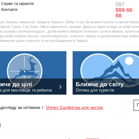
097
Сервіс та гарантія
988 66
Контакти
88
оп, бінокль, мікроскоп, приціл в Україні з 2006р. У нас Ви можете купити телескоп бінок
Optical, Canon, Carl Zeiss, Nikon мікроскопи, приціли. Дивіться відео огляди на вибір тел
а youtube.com/Astromagazin , де Ви можете вибрати телескоп і купити бінокль, купити мі
про вибір купівлю бінокль, купити мікроскоп, телескоп, приціл та допоможемо вам вибрат
найнижчою ціною телескоп та астрообладнання в Україні.
жче до цілі
Ближче до світу
а для мисливців та рибалок
Оптика для туристів
Г
 догляду за оптикою
/
Vortex Салфетка для чистки
и