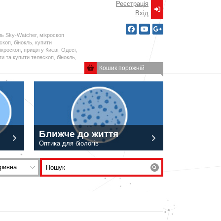
Реєстрація
Вxід
ль Sky-Watcher, мікроскоп
ескоп, бінокль, купити
кроскоп, приціл у Києві, Одесі,
и та купити телескоп, бінокль,
Кошик порожній
Ближче до життя
Оптика для біологів
ривна