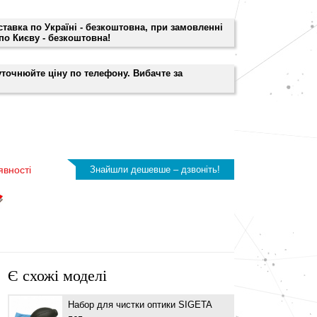
оставка по Україні - безкоштовна, при замовленні
 по Києву - безкоштовна!
 уточнюйте ціну по телефону. Вибачте за
явності
Знайшли дешевше – дзвоніть!
Є схожі моделі
Набор для чистки оптики SIGETA
Салф
оптик