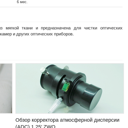
6 мес.
506
грн.
Карандаш для чистки оптики
з мягкой ткани и предназначена для чистки оптических
Celestron LensPen
 камер и других оптических приборов.
1654
грн.
Салфетка Baader Planetarium Optical
Wonder для чистки оптики
414
грн.
Обзор корректора атмосферной дисперсии
(ADC) 1.25' ZWO