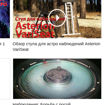
я 1
Обзор стула для астро наблюдений Asterion
VariSeat
Наблюдения: Борьба с росой