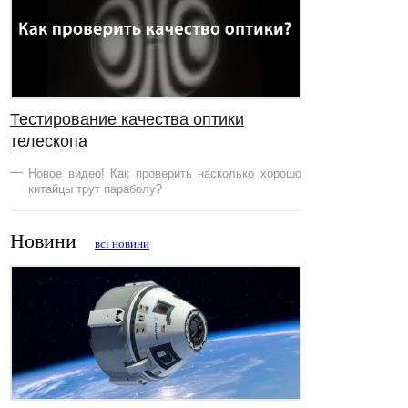
Тестирование качества оптики
телескопа
Новое видео! Как проверить насколько хорошо
китайцы трут параболу?
Новини
всі новини