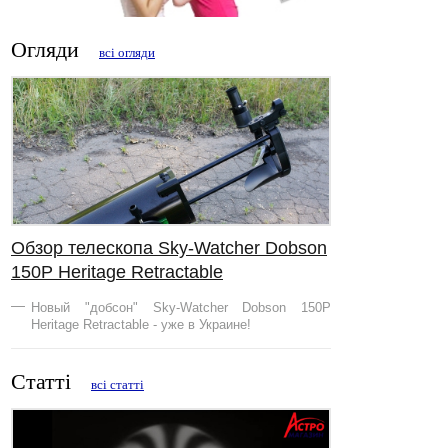
Огляди
всі огляди
Обзор телескопа Sky-Watcher Dobson
150Р Heritage Retractable
Новый "добсон" Sky-Watcher Dobson 150Р
Heritage Retractable - уже в Украине!
Статті
всі статті