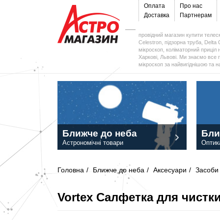
Оплата
Про нас
Доставка
Партнерам
провідний магазин купити телеск
Celestron, підзорна труба, Delta 
мікроскоп, коліматорний приціл н
Харкові, Львові. Ми знаємо все 
мікроскоп за найвигіднішою та 
Ближче до неба
Бли
Астрономічні товари
Оптик
Головна
/
Ближче до неба
/
Аксесуари
/
Засоби
Vortex Салфетка для чистк