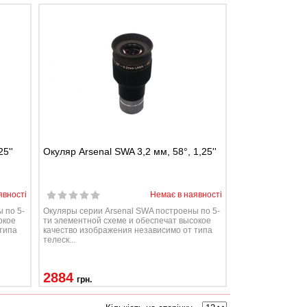
5''
Окуляр Arsenal SWA 3,2 мм, 58°, 1,25''
явності
Немає в наявності
 по 5-
Окуляры серии Arsenal SWA построены по 5-
окое
ти элементной схеме и обеспечат высокое
типа
качество изображения независимо от типа
телеск...
2884
грн.