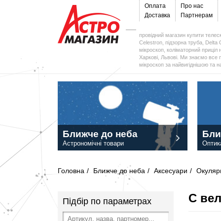
Оплата
Про нас
Доставка
Партнерам
провідний магазин купити телеск
Celestron, підзорна труба, Delta 
мікроскоп, коліматорний приціл н
Харкові, Львові. Ми знаємо все 
мікроскоп за найвигіднішою та 
Ближче до неба
Бли
Астрономічні товари
Оптик
Головна
/
Ближче до неба
/
Аксесуари
/
Окуляр
С ве
Підбір по параметрах