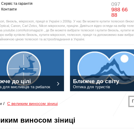
097
Сервіс та гарантія
988 66
Контакти
88
оп, бінокль, мікроскоп, приціл в Україні з 2006р. У нас Ви можете купити телескоп бінок
Optical, Canon, Carl Zeiss, Nikon мікроскопи, приціли. Дивіться відео огляди на вибір тел
а youtube.com/Astromagazin , де Ви можете вибрати телескоп і купити бінокль, купити мі
про вибір купівлю бінокль, купити мікроскоп, телескоп, приціл та допоможемо вам вибрат
найнижчою ціною телескоп та астрообладнання в Україні.
жче до цілі
Ближче до світу
а для мисливців та рибалок
Оптика для туристів
Г
и
/
С великим виносом зіниці
ликим виносом зіниці