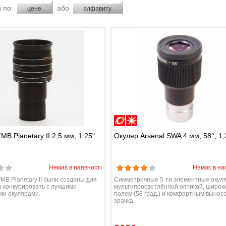
 по:
або
цене
алфавиту
MB Planetary II 2,5 мм, 1.25"
Окуляр Arsenal SWA 4 мм, 58°, 1,2
Немає в наявності
Немає в на
MB Planetary II были созданы для
Симметричные 5-ти элементные окул
ы конкурировать с лучшими
мультипросветлённой оптикой, широк
ми окулярами.
полем (58 град.) и комфортным вынос
зрачка.