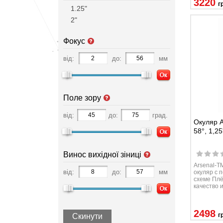
3220
г
1.25"
2"
Фокус
від:
до:
мм
Поле зору
від:
до:
град.
Окуляр A
58°, 1,25'
Винос вихідної зіниці
Arsenal-
від:
до:
мм
окуляр с 
схеме Плё
качество 
2498
г
Скинути