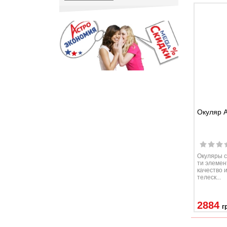
Окуляр A
Окуляры с
ти элемен
качество 
телеск...
2884
г