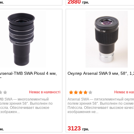
2880
рн.
грн.
rsenal-TMB SWA Plossl 4 мм,
Окуляр Arsenal SWA 9 мм, 58°, 1,2
'
Немає в наявності
Немає в на
TMB SWA — многоэлементный
Arsenal SWA — пятиэлементный окуля
полем зрения 58°. Выполнен по
полем зрения 58°. Выполнен по схеме
ссла. Обеспечивает высокое
Плёссла. Обеспечивает высокое качес
изображен...
изображения не...
3123
рн.
грн.