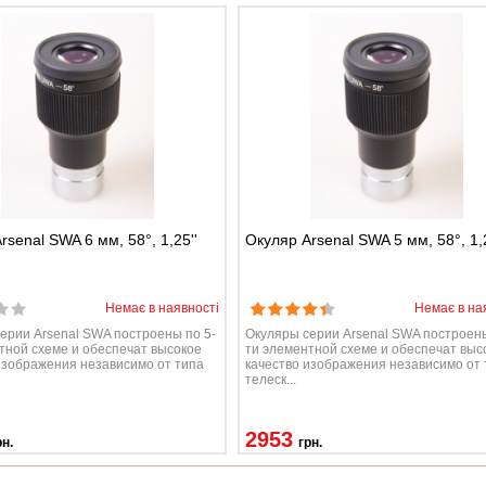
rsenal SWA 6 мм, 58°, 1,25''
Окуляр Arsenal SWA 5 мм, 58°, 1,2
Немає в наявності
Немає в на
ерии Arsenal SWA построены по 5-
Окуляры серии Arsenal SWA построены
тной схеме и обеспечат высокое
ти элементной схеме и обеспечат выс
изображения независимо от типа
качество изображения независимо от 
телеск...
2953
рн.
грн.