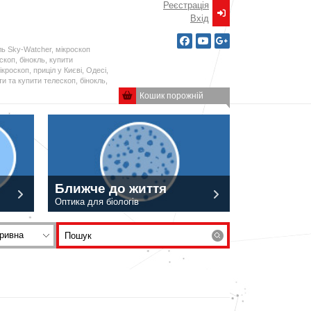
Реєстрація
Вxід
ль Sky-Watcher, мікроскоп
ескоп, бінокль, купити
кроскоп, приціл у Києві, Одесі,
и та купити телескоп, бінокль,
Кошик порожній
Ближче до життя
Оптика для біологів
ривна