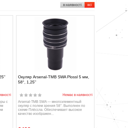
в наявності
всі
5''
Окуляр Arsenal-TMB SWA Plossl 5 мм,
58°, 1,25''
явності
Немає в наявності
яры с
Arsenal-TMB SWA — многоэлементный
им
окуляр с полем зрения 58°. Выполнен по
ом
схеме Плёссла. Обеспечивает высокое
качество изображен...