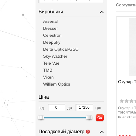
Сортувати
Виробники
Arsenal
Bresser
Celestron
DeepSky
Delta Optical-GSO
Sky-Watcher
Tele Vue
TMB
Vixen
Окуляр T
William Optics
Ціна
від.
до.
грн.
Окуляры T
того чтоб
планетны
Посадковий діаметр