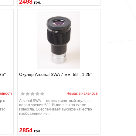
2498
грн.
5''
Окуляр Arsenal SWA 7 мм, 58°, 1,25''
явності
Немає в наявності
р с
Arsenal SWA — пятиэлементный окуляр с
полем зрения 58°. Выполнен по схеме
тво
Плёссла. Обеспечивает высокое качество
изображения не...
2854
грн.