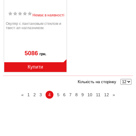
Немає в наявності
Окуляр с лантановым стеклом и
твист-ап наглазником.
5086
грн.
Купити
Кількість на сторінку
«
1
2
3
4
5
6
7
8
9
10
11
12
»