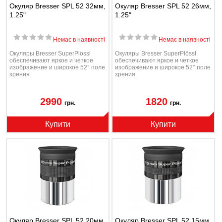
Окуляр Bresser SPL 52 32мм,
Окуляр Bresser SPL 52 26мм,
1.25"
1.25"
Немає в наявності
Немає в наявності
Окуляры Bresser SuperPlössl
Окуляры Bresser SuperPlössl
обеспечивают яркое и четкое
обеспечивают яркое и четкое
изображение и широкое 52° поле
изображение и широкое 52° поле
зрения.
зрения.
2990
1820
грн.
грн.
Купити
Купити
Окуляр Bresser SPL 52 20мм,
Окуляр Bresser SPL 52 15мм,