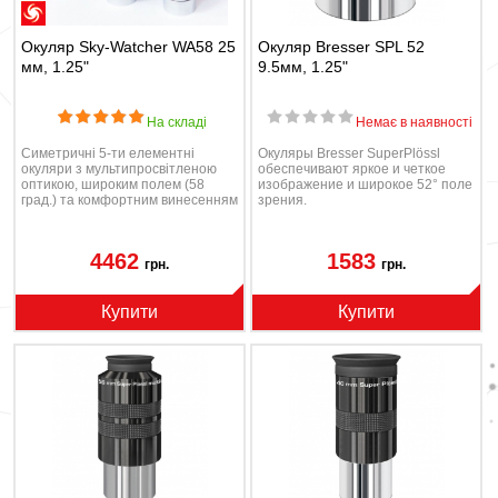
Окуляр Sky-Watcher WA58 25
Окуляр Bresser SPL 52
мм, 1.25"
9.5мм, 1.25"
На складі
Немає в наявності
Симетричні 5-ти елементні
Окуляры Bresser SuperPlössl
окуляри з мультипросвітленою
обеспечивают яркое и четкое
оптикою, широким полем (58
изображение и широкое 52° поле
град.) та комфортним винесенням
зрения.
зіниці.
4462
1583
грн.
грн.
Купити
Купити