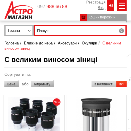
Реєстрація
097
988 66 88
Вxід
Кошик порожній
Гривна
Головна
/
Ближче до неба
/
Аксесуари
/
Окуляри
/
С великим
виносом зіниці
С великим виносом зіниці
Сортувати по:
або
цене
алфавиту
в наявності
всі