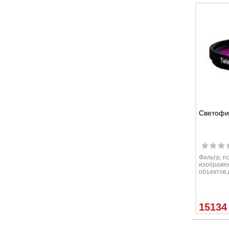
Светофил
Фильтр, 
изображен
объектов 
15134