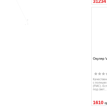
31234
Окуляр V
Качествен
c полным
(FMC). Ес
под свет...
1610
г