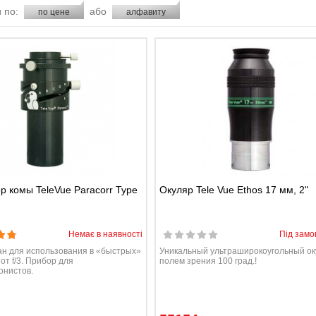
 по:
або
по цене
алфавиту
р комы TeleVue Paracorr Type
Окуляр Tele Vue Ethos 17 мм, 2"
Немає в наявності
Під замо
н для использования в «быстрых»
Уникальный ультраширокоугольный ок
от f/3. Прибор для
полем зрения 100 град.!
онистов.