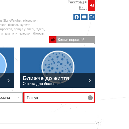
Реєстрація
Вxід
ль Sky-Watcher, мікроскоп
ескоп, бінокль, купити
кроскоп, приціл у Києві, Одесі,
и та купити телескоп, бінокль,
Кошик порожній
Ближче до життя
Оптика для біологів
ривна