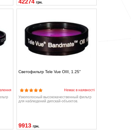
42274
грн.
Светофильтр Tele Vue OIII, 1.25"
влення
Немає в наявності
ильтр
Узкополосный высококачественный фильтр
для наблюдений дипскай-объектов.
9913
грн.