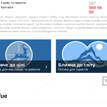
097
Сервіс та гарантія
988 66
Контакти
88
оп, бінокль, мікроскоп, приціл в Україні з 2006р. У нас Ви можете купити телескоп бінок
Optical, Canon, Carl Zeiss, Nikon мікроскопи, приціли. Дивіться відео огляди на вибір тел
а youtube.com/Astromagazin , де Ви можете вибрати телескоп і купити бінокль, купити мі
про вибір купівлю бінокль, купити мікроскоп, телескоп, приціл та допоможемо вам вибрат
найнижчою ціною телескоп та астрообладнання в Україні.
жче до цілі
Ближче до світу
а для мисливців та рибалок
Оптика для туристів
Г
Vue