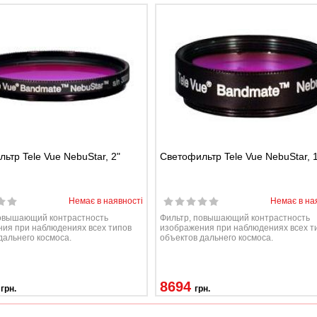
ьтр Tele Vue NebuStar, 2"
Светофильтр Tele Vue NebuStar, 1
Немає в наявності
Немає в на
повышающий контрастность
Фильтр, повышающий контрастность
ия при наблюдениях всех типов
изображения при наблюдениях всех т
дальнего космоса.
объектов дальнего космоса.
8694
грн.
грн.