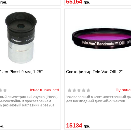
55154
грн.
грн.
ixen Plossl 9 мм, 1,25"
Светофильтр Tele Vue OIII, 2"
Немає в наявності
Під замо
ный симметричный окуляр (Plossl)
Узкополосный высококачественный ф
 многослойным просветлением
для наблюдений дипскай-объектов.
ть резиновый наглазник и резьба
15134
рн.
грн.