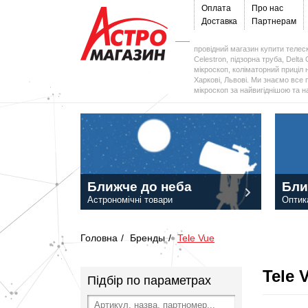
Оплата
Про нас
Доставка
Партнерам
провідний магазин купити телеск
Celestron, підзорна труба, Delta 
мікроскоп, коліматорний приціл н
Харкові, Львові. Ми знаємо все 
мікроскоп за найвигіднішою та 
Ближче до неба
Бли
Астрономічні товари
Оптик
Головна
/
Бренды
/
Tele Vue
Tele 
Підбір по параметрах