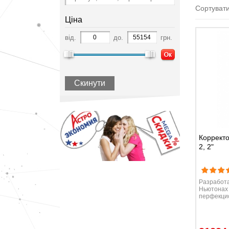
Сортувати
Ціна
від.
до.
грн.
Скинути
Корректо
2, 2"
Разработа
Ньютонах 
перфекци