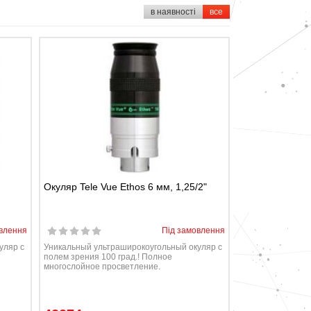
в наявності
все
Окуляр Tele Vue Ethos 6 мм, 1,25/2"
влення
Під замовлення
уляр с
Уникальный ультраширокоугольный окуляр с
полем зрения 100 град.! Полное
многослойное просветление.