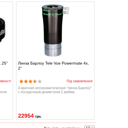
.25"
Линза Барлоу Tele Vue Powermate 4х,
2"
явності
Під замовлення
4-кратная апохроматическая "линза Барлоу"
ипов
с посадочным диаметром 2 дюйма.
22954
грн.