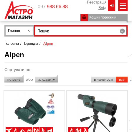
Реєстрація
097
988 66 88
Вxід
Кошик порожній
Гривна
Головна
/
Бренды
/
Alpen
Alpen
Сортувати по:
або
по цене
алфавиту
в наявності
все