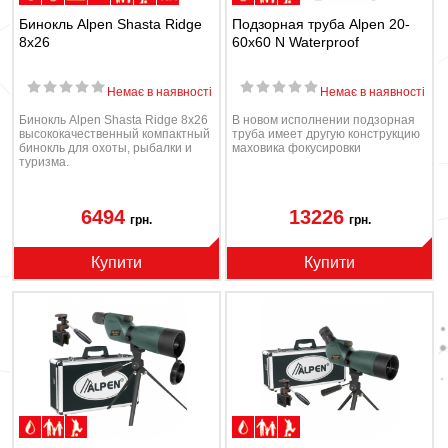
Бинокль Alpen Shasta Ridge
Подзорная труба Alpen 20-
8x26
60x60 N Waterproof
Немає в наявності
Немає в наявності
Бинокль Alpen Shasta Ridge 8x26
В новом исполнении подзорная
высококачественный компактный
труба имеет другую конструкцию
бинокль для охоты, рыбалки и
маховика фокусировки
туризма.
6494
13226
грн.
грн.
Купити
Купити