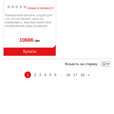
Немає в наявності
Компактный бинокль создан для
тех, кто не желает идти на
компромисс, жертвуя качеством
изображения ради размеров.
10686
грн.
Купити
Кількість на сторінку
1
2
3
4
5
6
…
16
17
18
»