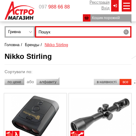
Реєстрація
097
988 66 88
Вxід
Кошик порожній
Гривна
Головна
/
Бренды
/
Nikko Stirling
Nikko Stirling
Сортувати по:
або
по цене
алфавиту
в наявності
все