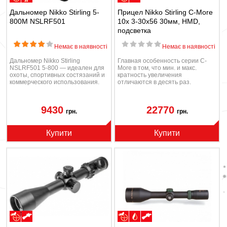
Дальномер Nikko Stirling 5-
Прицел Nikko Stirling C-More
800M NSLRF501
10x 3-30x56 30мм, HMD,
подсветка
Немає в наявності
Немає в наявності
Дальномер Nikko Stirling
Главная особенность серии C-
NSLRF501 5-800 — идеален для
More в том, что мин. и макс.
охоты, спортивных состязаний и
кратность увеличения
коммерческого использования.
отличаются в десять раз.
9430
22770
грн.
грн.
Купити
Купити