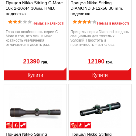
Прицел Nikko Stirling C-More
Прицел Nikko Stirling
10x 2-20x44 30мм, HMD,
DIAMOND 3-12x56 30 mm,
подсветка
подсветка
Немає в наявності
Немає в наявності
Главная особенность серии C-
Прицелы серии Diamond созданы
More в том, что мин. и макс.
специально для тяжелых
кратность увеличения
условий. Простота и
отличаются в десять раз.
практичность – вот слова,
характеризующие прицелы
сери...
21390
12190
грн.
грн.
Купити
Купити
Прицел Nikko Stirling
Прицел Nikko Stirling