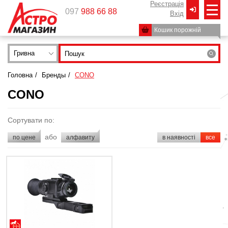
Реєстрація
097
988 66 88
Вxід
Кошик порожній
Гривна
Головна
/
Бренды
/
CONO
CONO
Сортувати по:
або
по цене
алфавиту
в наявності
все