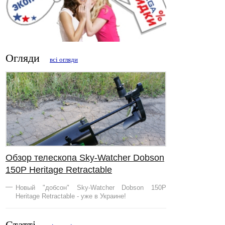
Огляди
всі огляди
Обзор телескопа Sky-Watcher Dobson
150Р Heritage Retractable
Новый "добсон" Sky-Watcher Dobson 150Р
Heritage Retractable - уже в Украине!
Статті