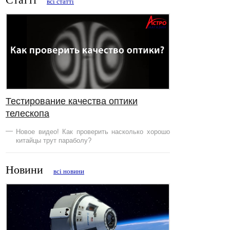
всі статті
Тестирование качества оптики
телескопа
Новое видео! Как проверить насколько хорошо
китайцы трут параболу?
Новини
всі новини