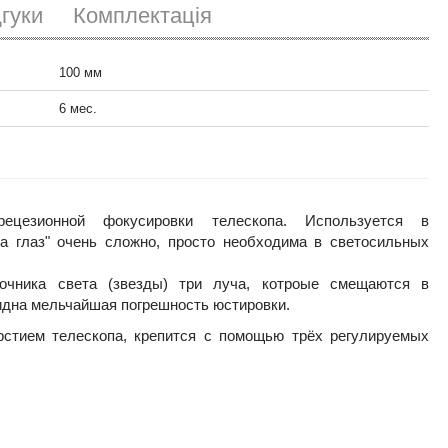
дгуки
Комплектація
Маска Бахтинова Astroimpex 200мм
1196
100 мм
грн.
6 мес.
Маска Бахтинова Astroimpex 150мм
966
грн.
ецезионной фокусировки телескопа. Используется в
на глаз" очень сложно, просто необходима в светосильных
Маска Бахтинова Lacerta 300 мм
3036
грн.
очника света (звезды) три луча, котроые смещаются в
идна мельчайшая погрешность юстировки.
рстием телескопа, крепится с помощью трёх регулируемых