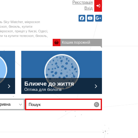
Реєстрація
Вxід
ль Sky-Watcher, мікроскоп
ескоп, бінокль, купити
кроскоп, приціл у Києві, Одесі,
и та купити телескоп, бінокль,
Кошик порожній
Ближче до життя
Оптика для біологів
ривна