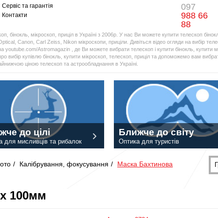
097
Сервіс та гарантія
988 66
Контакти
88
оп, бінокль, мікроскоп, приціл в Україні з 2006р. У нас Ви можете купити телескоп бінок
Optical, Canon, Carl Zeiss, Nikon мікроскопи, приціли. Дивіться відео огляди на вибір тел
а youtube.com/Astromagazin , де Ви можете вибрати телескоп і купити бінокль, купити мі
про вибір купівлю бінокль, купити мікроскоп, телескоп, приціл та допоможемо вам вибрат
найнижчою ціною телескоп та астрообладнання в Україні.
жче до цілі
Ближче до світу
а для мисливців та рибалок
Оптика для туристів
ото
/
Калібрування, фокусування
/
Маска Бахтинова
Г
ex 100мм