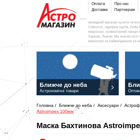
Оплата
Про нас
Доставка
Партнерам
провідний магазин купити телеск
Celestron, підзорна труба, Delta 
мікроскоп, коліматорний приціл н
Харкові, Львові. Ми знаємо все 
мікроскоп за найвигіднішою та 
Ближче до неба
Бли
Астрономічні товари
Оптик
Головна
/
Ближче до неба
/
Аксесуари
/
Астроф
Astroimpex 100мм
Маска Бахтинова Astroimp