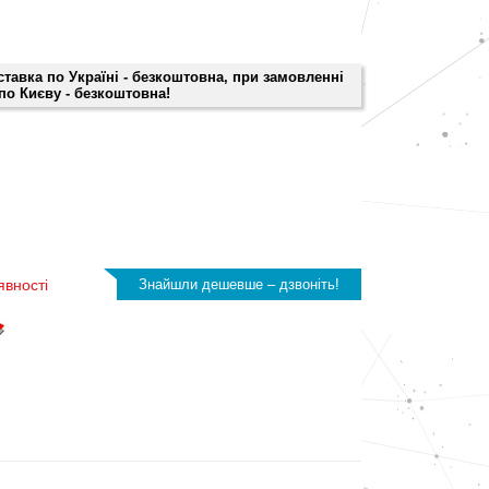
оставка по Україні - безкоштовна, при замовленні
 по Києву - безкоштовна!
явності
Знайшли дешевше – дзвоніть!