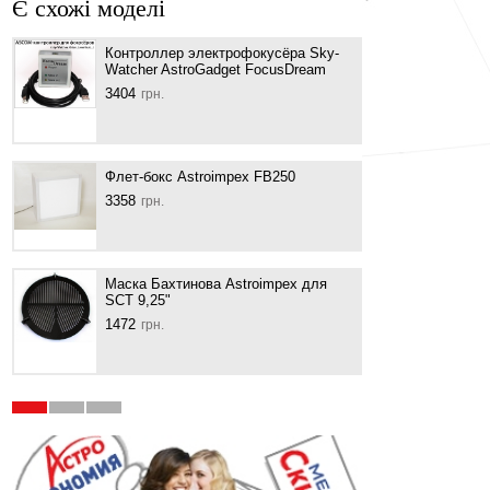
Є схожі моделі
Контроллер электрофокусёра Sky-
Маск
Watcher AstroGadget FocusDream
SCT 
3404
1242
грн.
Флет-бокс Astroimpex FB250
Маск
SCT 
3358
грн.
1840
Маска Бахтинова Astroimpex для
SCT 9,25"
Маск
1472
1610
грн.