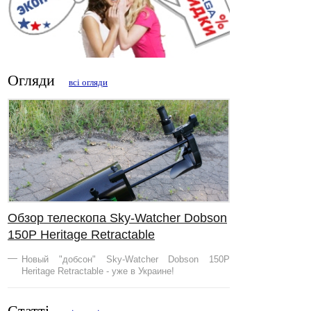
Огляди
всі огляди
Обзор телескопа Sky-Watcher Dobson
150Р Heritage Retractable
Новый "добсон" Sky-Watcher Dobson 150Р
Heritage Retractable - уже в Украине!
Статті