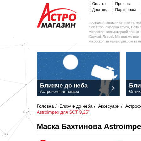
Оплата
Про нас
Доставка
Партнерам
провідний магазин купити телеск
Celestron, підзорна труба, Delta 
мікроскоп, коліматорний приціл н
Харкові, Львові. Ми знаємо все 
мікроскоп за найвигіднішою та 
Ближче до неба
Бли
Астрономічні товари
Оптик
Головна
/
Ближче до неба
/
Аксесуари
/
Астроф
Astroimpex для SCT 9,25"
Маска Бахтинова Astroimpe