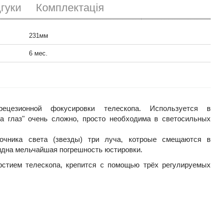
дгуки
Комплектація
Маска Бахтинова Astroimpex 150мм
966
231мм
грн.
6 мес.
Маска Бахтинова Astroimpex 100мм
736
грн.
ецезионной фокусировки телескопа. Используется в
на глаз" очень сложно, просто необходима в светосильных
Маска Бахтинова Lacerta 300 мм
3036
грн.
очника света (звезды) три луча, котроые смещаются в
идна мельчайшая погрешность юстировки.
рстием телескопа, крепится с помощью трёх регулируемых