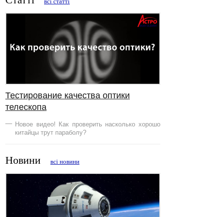
всі статті
Тестирование качества оптики
телескопа
Новое видео! Как проверить насколько хорошо
китайцы трут параболу?
Новини
всі новини