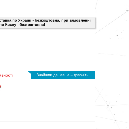
оставка по Україні - безкоштовна, при замовленні
 по Києву - безкоштовна!
явності
Знайшли дешевше – дзвоніть!