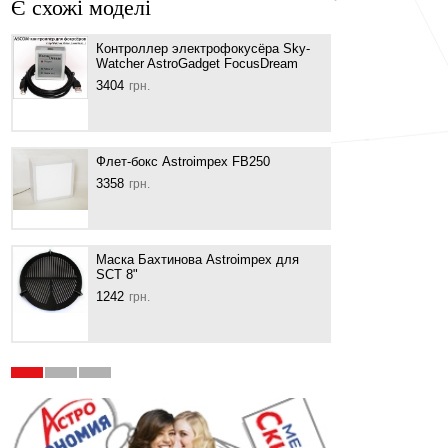
Є схожі моделі
Контроллер электрофокусёра Sky-
Маск
Watcher AstroGadget FocusDream
SCT 
3404
1840
грн.
Флет-бокс Astroimpex FB250
Маск
3358
1610
грн.
Маска Бахтинова Astroimpex для
Маск
SCT 8"
1196
1242
грн.