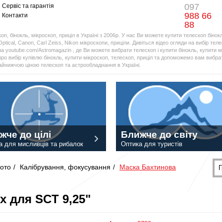
097
Сервіс та гарантія
988 66
Контакти
88
оп, бінокль, мікроскоп, приціл в Україні з 2006р. У нас Ви можете купити телескоп бінок
Optical, Canon, Carl Zeiss, Nikon мікроскопи, приціли. Дивіться відео огляди на вибір тел
а youtube.com/Astromagazin , де Ви можете вибрати телескоп і купити бінокль, купити мі
про вибір купівлю бінокль, купити мікроскоп, телескоп, приціл та допоможемо вам вибрат
найнижчою ціною телескоп та астрообладнання в Україні.
жче до цілі
Ближче до світу
а для мисливців та рибалок
Оптика для туристів
ото
/
Калібрування, фокусування
/
Маска Бахтинова
Г
x для SCT 9,25"