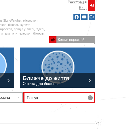
Реєстрація
Вxід
ль Sky-Watcher, мікроскоп
ескоп, бінокль, купити
кроскоп, приціл у Києві, Одесі,
и та купити телескоп, бінокль,
Кошик порожній
Ближче до життя
Оптика для біологів
ривна