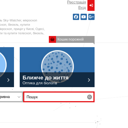
Реєстрація
Вxід
ль Sky-Watcher, мікроскоп
ескоп, бінокль, купити
кроскоп, приціл у Києві, Одесі,
и та купити телескоп, бінокль,
Кошик порожній
Ближче до життя
Оптика для біологів
ривна