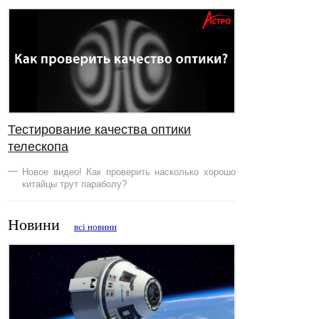
Тестирование качества оптики
телескопа
Новое видео! Как проверить насколько хорошо
китайцы трут параболу?
Новини
всі новини