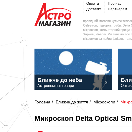
Оплата
Про нас
Доставка
Партнерам
провідний магазин купити телеск
Celestron, підзорна труба, Delta 
мікроскоп, коліматорний приціл н
Харкові, Львові. Ми знаємо все 
мікроскоп за найвигіднішою та 
Ближче до неба
Бли
Астрономічні товари
Оптик
Головна
/
Ближче до життя
/
Мікроскопи
/
Микро
Микроскоп Delta Optical S