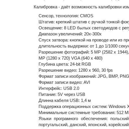
Калибровка - даёт возможность калибровки и
Сенсор, технология: CMOS
Штатив: крепкий штатив с ручкой тонкой фо
Освещение: 8 LED былых светодиодов с рег
Диапазон увеличений: 20x-300x
Спуск затвора: кнопкой на проводе или из п
длительность выдержки: от 1 до 1/1000 сек
Разрешение фотографий: 5 MP (2582 x 1944), 3
MP (1280 x 720) VGA (640 x 480)
Глубина цвета: 24-bit RGB
Разрешение видео: 1280 x 960, 30 fps
Формат записи изображений: JPG, BMP, PNG
Формат записи видео: AVI
Интерфейс: USB 2.0
Питание: 5V через USB
Длинна кабеля USB: 1,4 м
Поддержка операционных систем: Windows XP
Минимальные системные требования: 512 M
Языки програмного обеспечения: польский,
португальский, данский, японский, корейский