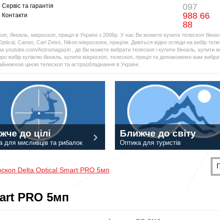
097
Сервіс та гарантія
988 66
Контакти
88
оп, бінокль, мікроскоп, приціл в Україні з 2006р. У нас Ви можете купити телескоп бінок
Optical, Canon, Carl Zeiss, Nikon мікроскопи, приціли. Дивіться відео огляди на вибір тел
а youtube.com/Astromagazin , де Ви можете вибрати телескоп і купити бінокль, купити мі
про вибір купівлю бінокль, купити мікроскоп, телескоп, приціл та допоможемо вам вибрат
найнижчою ціною телескоп та астрообладнання в Україні.
жче до цілі
Ближче до світу
а для мисливців та рибалок
Оптика для туристів
Г
скоп Delta Optical Smart PRO 5мп
mart PRO 5мп