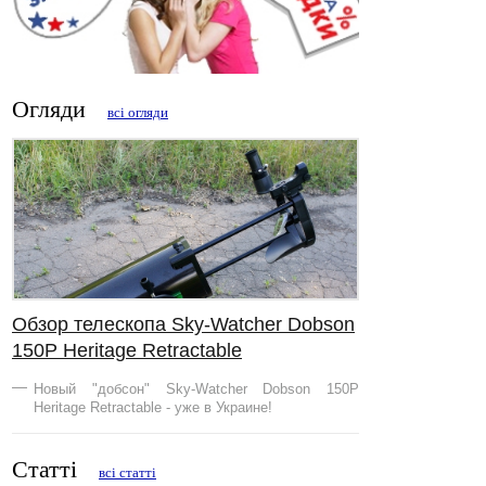
Огляди
всі огляди
Обзор телескопа Sky-Watcher Dobson
150Р Heritage Retractable
Новый "добсон" Sky-Watcher Dobson 150Р
Heritage Retractable - уже в Украине!
Статті
всі статті