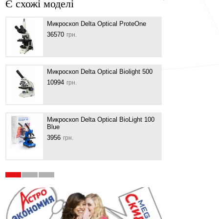
Є схожі моделі
Микроскоп Delta Optical ProteOne
Мікро
36570
4416
грн.
)
Микроскоп Delta Optical Biolight 500
Микр
Optic
10994
грн.
4094
Микроскоп Delta Optical BioLight 100
Blue
Микро
c кам
3956
грн.
Basi
9154