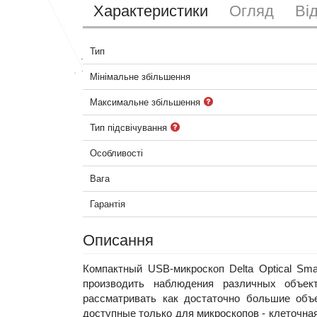
Характеристики
Огляд
Ві
Тип
Мінімальне збільшення
Максимальне збільшення
Тип підсвічування
Особливості
Вага
Гарантія
Описання
Компактный USB-микроскоп Delta Optical S
производить наблюдения различных объек
рассматривать как достаточно большие объе
доступные только для микроскопов - клеточна