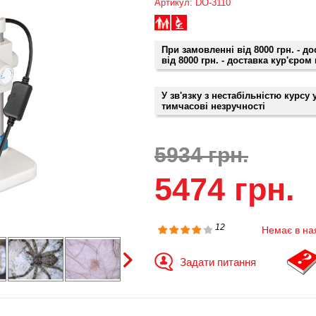
Артикул: DO-3110
При замовленні від 8000 грн. - д
від 8000 грн. - доставка кур'єром
У зв'язку з нестабільністю курсу
тимчасові незручності
5934 грн.
5474 грн.
12
Немає в на
Задати питання