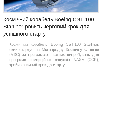
Космічний корабель Boeing CST-100
Starliner робить черговий крок для
успішного старту
Космічний корабель Boeing CST-100 Starliner,
який стартує на Міжнародну Космічну Станцію
(МКС) за програмою льотних випробувань для
програми комерційних запусків NASA (CCP),
зробив значний крок до старту.