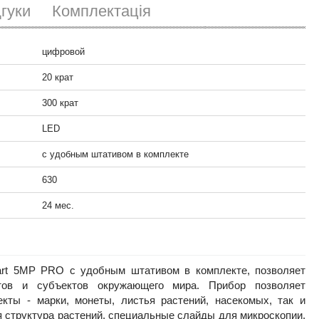
дгуки
Комплектація
Микроскоп Delta Optical BioLight 300
7590
цифровой
грн.
20 крат
300 крат
Микроскоп Nikon Eclipse E100 BF (tri
107640
грн.
LED
с удобным штативом в комплекте
Микроскоп Nikon Eclipse E100 BF
630
83674
грн.
24 мес.
mart 5MP PRO с удобным штативом в комплекте, позволяет
тов и субъектов окружающего мира. Прибор позволяет
кты - марки, монеты, листья растений, насекомых, так и
я структура растений, специальные слайды для микроскопии.