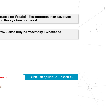
оставка по Україні - безкоштовна, при замовленні
 по Києву - безкоштовна!
 уточнюйте ціну по телефону. Вибачте за
явності
Знайшли дешевше – дзвоніть!