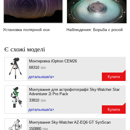
Установка полярной оси
Наблюдения: Борьба с росой
Є схожі моделі
Монтировка iOptron CEM26
68310
грн.
детальніше/a>
Купити
Монтування для астрофотографіі Sky-Watcher Star
Adventurer 2i Pro Pack
33810
грн.
детальніше/a>
Купити
r
Монтування Sky-Watcher AZ-EQ6 GT SynScan
150880
грн.