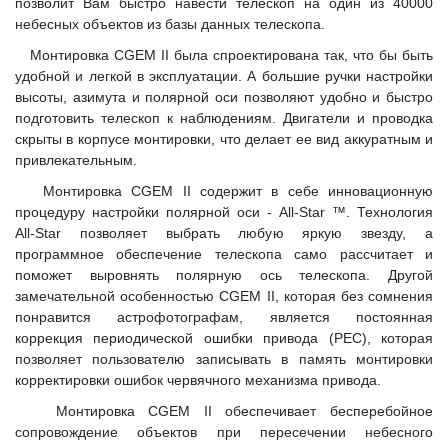
позволит Вам быстро навести телескоп на один из 40000
небесных объектов из базы данных телескопа.
Монтировка CGEM II была спроектирована так, что бы быть
удобной и легкой в эксплуатации. А большие ручки настройки
высоты, азимута и полярной оси позволяют удобно и быстро
подготовить телескоп к наблюдениям. Двигатели и проводка
скрыты в корпусе монтировки, что делает ее вид аккуратным и
привлекательным.
Монтировка CGEM II содержит в себе инновационную
процедуру настройки полярной оси - All-Star ™. Технология
All-Star позволяет выбрать любую яркую звезду, а
программное обеспечение телескопа само рассчитает и
поможет выровнять полярную ось телескопа. Другой
замечательной особенностью CGEM II, которая без сомнения
понравится астрофотографам, является постоянная
коррекция периодической ошибки привода (PEC), которая
позволяет пользователю записывать в память монтировки
корректировки ошибок червячного механизма привода.
Монтировка CGEM II обеспечивает бесперебойное
сопровождение объектов при пересечении небесного