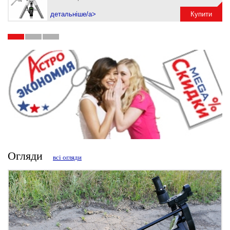
детальніше/a>
Купити
Огляди
всі огляди