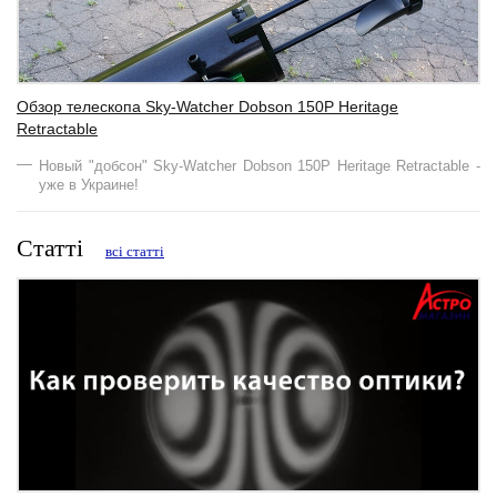
Обзор телескопа Sky-Watcher Dobson 150Р Heritage
Retractable
Новый "добсон" Sky-Watcher Dobson 150Р Heritage Retractable -
уже в Украине!
Статті
всі статті