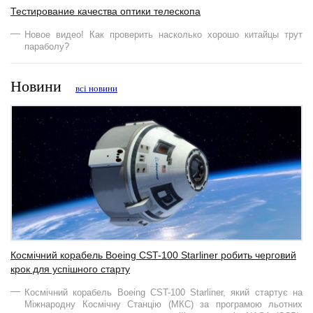
Тестирование качества оптики телескопа
Новое видео! Как проверить насколько хорошо китайцы трут
параболу?
Новини
всі новини
Космічний корабель Boeing CST-100 Starliner робить черговий
крок для успішного старту
Космічний корабель Boeing CST-100 Starliner, який стартує на
Міжнародну Космічну Станцію (МКС) за програмою льотних