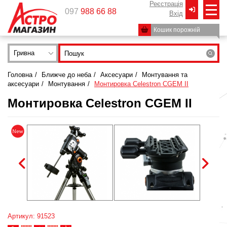
Реєстрація
097
988 66 88
Вxід
Кошик порожній
Гривна
Головна
/
Ближче до неба
/
Аксесуари
/
Монтування та
аксесуари
/
Монтування
/
Монтировка Celestron CGEM II
Монтировка Celestron CGEM II
Артикул: 91523