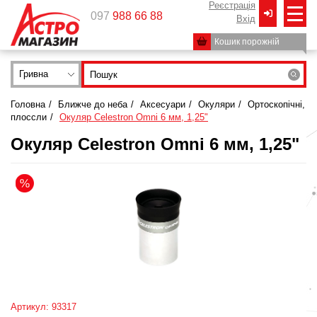
Реєстрація
097
988 66 88
Вxід
Кошик порожній
Гривна
Головна
/
Ближче до неба
/
Аксесуари
/
Окуляри
/
Ортоскопічні,
плоссли
/
Окуляр Celestron Omni 6 мм, 1,25"
Окуляр Celestron Omni 6 мм, 1,25"
Артикул: 93317