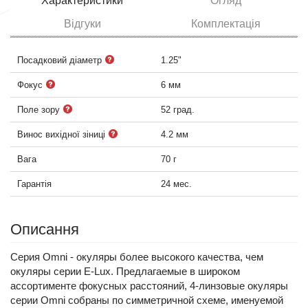
Характеристики
Огляд
Відгуки
Комплектація
Посадковий діаметр
1.25"
Фокус
6 мм
Поле зору
52 град.
Винос вихідної зіниці
4.2 мм
Вага
70 г
Гарантія
24 мес.
Описання
Серия Omni - окуляры более высокого качества, чем
окуляры серии E-Lux. Предлагаемые в широком
ассортименте фокусных расстояний, 4-линзовые окуляры
серии Omni собраны по симметричной схеме, именуемой