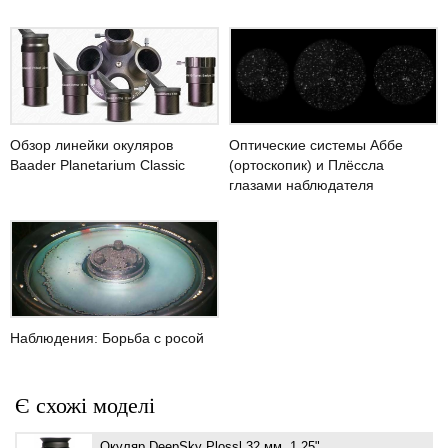
Оптические системы Аббе
Обзор линейки окуляров
(ортоскопик) и Плёссла
Baader Planetarium Classic
глазами наблюдателя
Наблюдения: Борьба с росой
Є схожі моделі
Окуляр DeepSky Plossl 32 мм, 1,25"