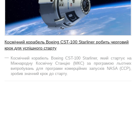
Космічний корабель Boeing CST-100 Starliner робить черговий
крок для успішного старту
Космічний корабель Boeing CST-100 Starliner, який стартує на
Міжнародну Космічну Станцію (МКС) за програмою льотних
випробувань для програми комерційних запусків NASA (CCP),
зробив значний крок до старту.