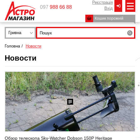
Реєстрація
097
988 66 88
Вxід
Кошик порожній
Гривна
Головна
/
Новости
Новости
Обзор телескопа Sky-Watcher Dobson 150Р Heritage