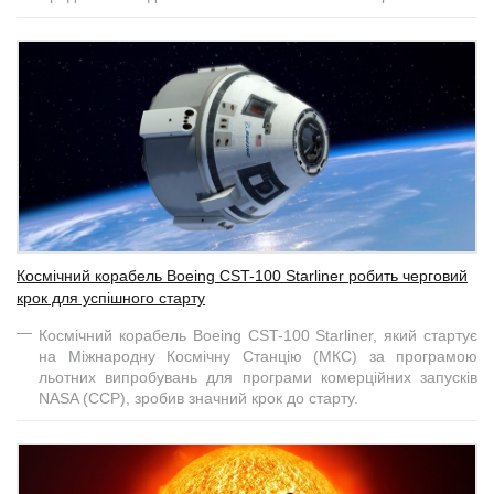
Космічний корабель Boeing CST-100 Starliner робить черговий
крок для успішного старту
Космічний корабель Boeing CST-100 Starliner, який стартує
на Міжнародну Космічну Станцію (МКС) за програмою
льотних випробувань для програми комерційних запусків
NASA (CCP), зробив значний крок до старту.