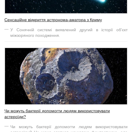
Сенсаційне відкриття астронома-аматора з Криму
У Сонячній системі виявлений другий в історії об'єкт
міжзоряного походження.
Чи можуть бактерії допомогти людям використовувати
астероїди?
Чи можуть бактерії допомогти людям використовувати