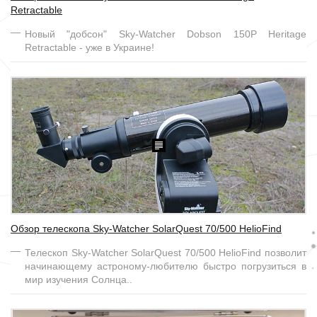
Retractable
Новый "добсон" Sky-Watcher Dobson 150Р Heritage
Retractable - уже в Украине!
Обзор телескопа Sky-Watcher SolarQuest 70/500 HelioFind
Телескоп Sky-Watcher SolarQuest 70/500 HelioFind позволит
начинающему астроному-любителю быстро погрузиться в
мир изучения Солнца..