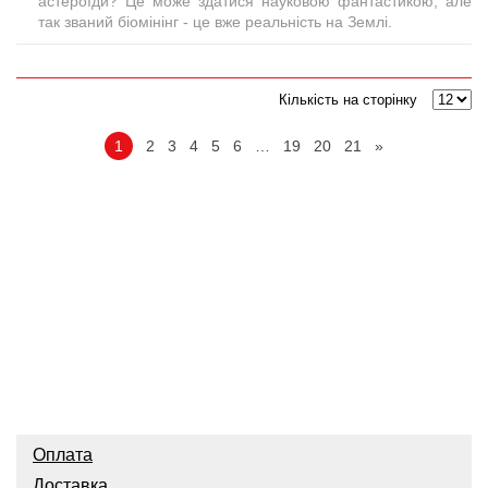
астероїди? Це може здатися науковою фантастикою, але
так званий біомінінг - це вже реальність на Землі.
Кількість на сторінку
1
2
3
4
5
6
…
19
20
21
»
Оплата
Доставка