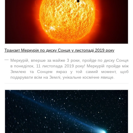
Транзит Меркурія по диску Сонця у листопаді 2019 року
Меркурій, вперше за майже 3 роки, пройде по диску Сонця
в понеділок, 11 листопада 2019 року! Меркурій пройде між
Землею та Сонцем якраз у той самий момент, щоб
подарувати всім на Землі, унікальне космічне явище.